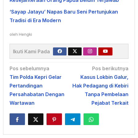
Kesejahteraan Orang Papua Belum Terjawab
‘Sayap Jatayu’ Napas Baru Seni Pertunjukan
Tradisi di Era Modern
oleh
Hengki
Ikuti Kami Pada
Navigasi
Pos sebelumnya
Pos berikutnya
Tim Polda Kepri Gelar
Kasus Lokbin Galur,
pos
Pertandingan
Hak Pedagang di Kebiri
Persahabatan Dengan
Tanpa Pembelaan
Wartawan
Pejabat Terkait