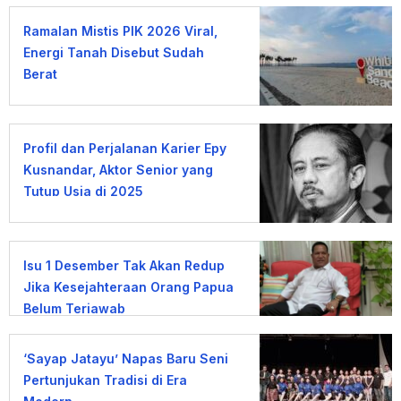
Ramalan Mistis PIK 2026 Viral,
Energi Tanah Disebut Sudah
Berat
Profil dan Perjalanan Karier Epy
Kusnandar, Aktor Senior yang
Tutup Usia di 2025
Isu 1 Desember Tak Akan Redup
Jika Kesejahteraan Orang Papua
Belum Terjawab
‘Sayap Jatayu’ Napas Baru Seni
Pertunjukan Tradisi di Era