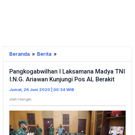
Beranda
»
Berita
»
Pangkogabwilhan
I
Pangkogabwilhan I Laksamana Madya TNI
Laksamana
I.N.G. Ariawan Kunjungi Pos AL Berakit
Madya
TNI
Jumat, 26 Juni 2020 | 00:34 WIB
I.N.G.
oleh
Hengki
Ariawan
Kunjungi
Pos
AL