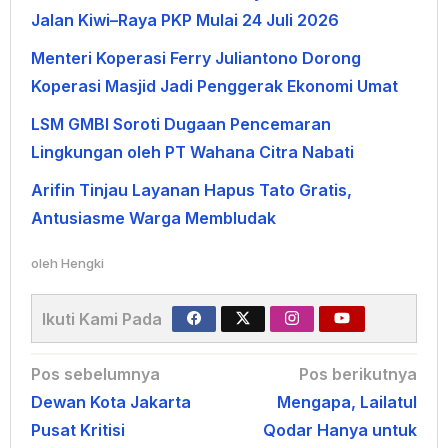
Jalan Kiwi–Raya PKP Mulai 24 Juli 2026
Menteri Koperasi Ferry Juliantono Dorong
Koperasi Masjid Jadi Penggerak Ekonomi Umat
LSM GMBI Soroti Dugaan Pencemaran
Lingkungan oleh PT Wahana Citra Nabati
Arifin Tinjau Layanan Hapus Tato Gratis,
Antusiasme Warga Membludak
oleh
Hengki
Ikuti Kami Pada
Navigasi
Pos sebelumnya
Pos berikutnya
Dewan Kota Jakarta
Mengapa, Lailatul
pos
Pusat Kritisi
Qodar Hanya untuk