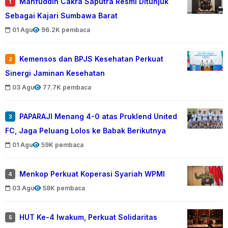
Mahfuddin Cakra Saputra Resmi Ditunjuk
1
Sebagai Kajari Sumbawa Barat
01 Agu
96.2K pembaca
Kemensos dan BPJS Kesehatan Perkuat
2
Sinergi Jaminan Kesehatan
03 Agu
77.7K pembaca
PAPARAJI Menang 4-0 atas Pruklend United
3
FC, Jaga Peluang Lolos ke Babak Berikutnya
01 Agu
59K pembaca
Menkop Perkuat Koperasi Syariah WPMI
4
03 Agu
58K pembaca
HUT Ke-4 Iwakum, Perkuat Solidaritas
5