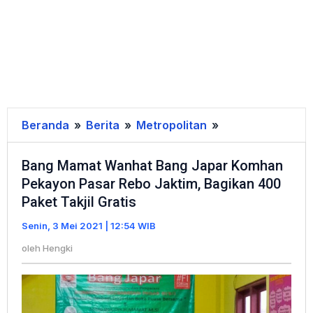
Beranda
»
Berita
»
Metropolitan
»
Bang
Mamat
Bang Mamat Wanhat Bang Japar Komhan
Wanhat
Pekayon Pasar Rebo Jaktim, Bagikan 400
Bang
Paket Takjil Gratis
Japar
Komhan
Senin, 3 Mei 2021 | 12:54 WIB
Pekayon
oleh
Hengki
Pasar
Rebo
Jaktim,