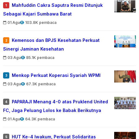
Mahfuddin Cakra Saputra Resmi Ditunjuk
1
Sebagai Kajari Sumbawa Barat
01 Agu
103.8K pembaca
Kemensos dan BPJS Kesehatan Perkuat
2
Sinergi Jaminan Kesehatan
03 Agu
85.1K pembaca
Menkop Perkuat Koperasi Syariah WPMI
3
03 Agu
67.3K pembaca
PAPARAJI Menang 4-0 atas Pruklend United
4
FC, Jaga Peluang Lolos ke Babak Berikutnya
01 Agu
64.3K pembaca
HUT Ke-4 Iwakum, Perkuat Solidaritas
5