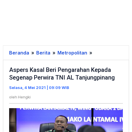
Beranda
»
Berita
»
Metropolitan
»
Aspers
Kasal
Aspers Kasal Beri Pengarahan Kepada
Beri
Segenap Perwira TNI AL Tanjungpinang
Pengarahan
Kepada
Selasa, 4 Mei 2021 | 09:09 WIB
Segenap
oleh
Hengki
Perwira
TNI
AL
Tanjungpinang