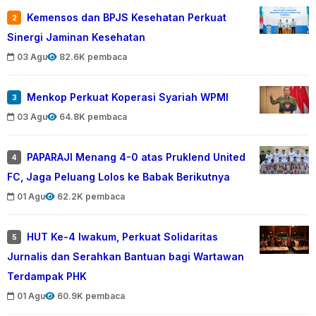
Kemensos dan BPJS Kesehatan Perkuat
2
Sinergi Jaminan Kesehatan
03 Agu
82.6K pembaca
Menkop Perkuat Koperasi Syariah WPMI
3
03 Agu
64.8K pembaca
PAPARAJI Menang 4-0 atas Pruklend United
4
FC, Jaga Peluang Lolos ke Babak Berikutnya
01 Agu
62.2K pembaca
HUT Ke-4 Iwakum, Perkuat Solidaritas
5
Jurnalis dan Serahkan Bantuan bagi Wartawan
Terdampak PHK
01 Agu
60.9K pembaca