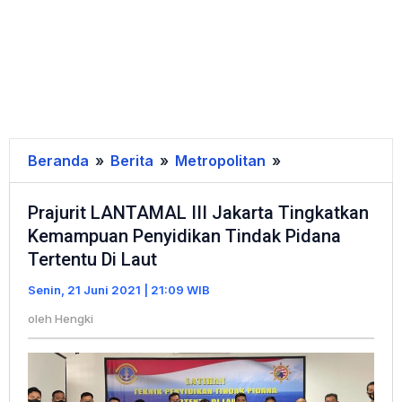
Beranda
»
Berita
»
Metropolitan
»
Prajurit
LANTAMAL
Prajurit LANTAMAL III Jakarta Tingkatkan
III
Kemampuan Penyidikan Tindak Pidana
Jakarta
Tertentu Di Laut
Tingkatkan
Kemampuan
Senin, 21 Juni 2021 | 21:09 WIB
Penyidikan
oleh
Hengki
Tindak
Pidana
Tertentu