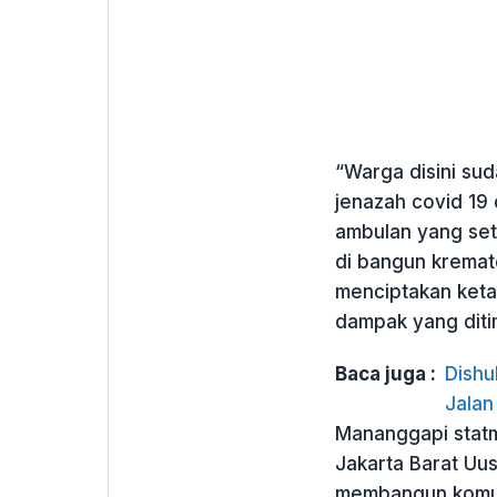
“Warga disini su
jenazah covid 19
ambulan yang seti
di bangun kremator
menciptakan keta
dampak yang dit
Baca juga :
Dishu
Jalan
Mananggapi statm
Jakarta Barat Uu
membangun komun