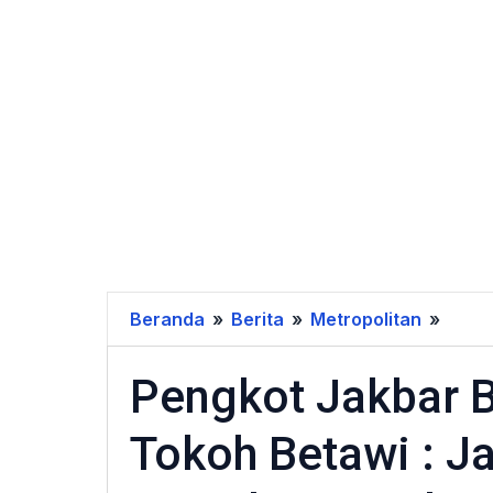
Beranda
»
Berita
»
Metropolitan
»
Peng
Jakb
Pengkot Jakbar 
Bang
Krema
Tokoh Betawi : J
Toko
Betaw