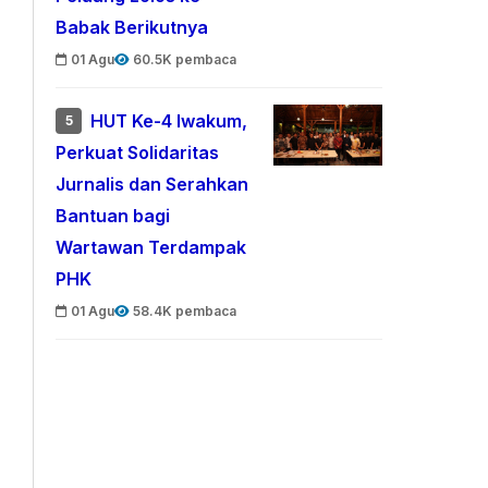
Babak Berikutnya
01 Agu
60.5K pembaca
HUT Ke-4 Iwakum,
5
Perkuat Solidaritas
Jurnalis dan Serahkan
Bantuan bagi
Wartawan Terdampak
PHK
01 Agu
58.4K pembaca