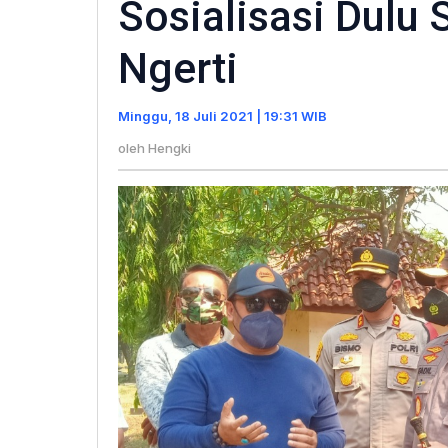
Sosialisasi Dulu
:
Jang
Ngerti
Asal
Bang
Minggu, 18 Juli 2021 | 19:31 WIB
Sosia
oleh
Hengki
Dulu
Supa
Masy
Ngert