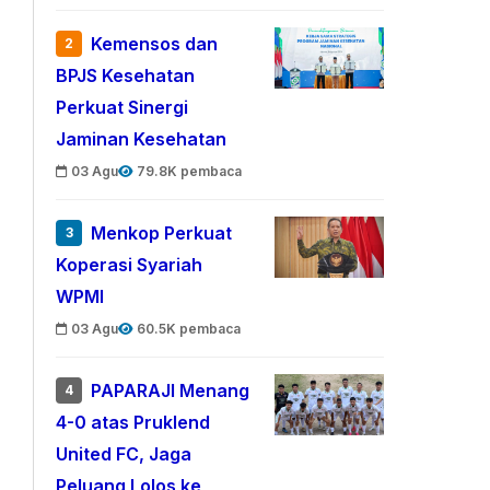
Kemensos dan
2
BPJS Kesehatan
Perkuat Sinergi
Jaminan Kesehatan
03 Agu
79.8K pembaca
Menkop Perkuat
3
Koperasi Syariah
WPMI
03 Agu
60.5K pembaca
PAPARAJI Menang
4
4-0 atas Pruklend
United FC, Jaga
Peluang Lolos ke