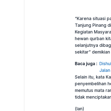
“Karena situasi p
Tanjung Pinang d
Kegiatan Masyara
hewan qurban ki
selanjutnya dibag
sekitar” demikian 
Baca juga :
Dishu
Jalan
Selain itu, kata 
penyembelihan he
memutus mata ran
tidak menciptaka
(Ian)