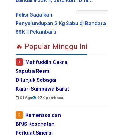
Bandara SSK II, Satu Kurir Dita…
Polisi Gagalkan
Penyelundupan 2 Kg Sabu di Bandara
SSK II Pekanbaru
🔥 Popular Minggu Ini
Mahfuddin Cakra
1
Saputra Resmi
Ditunjuk Sebagai
Kajari Sumbawa Barat
01 Agu
97K pembaca
Kemensos dan
2
BPJS Kesehatan
Perkuat Sinergi