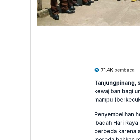
71.4K
pembaca
Tanjungpinang, 
kewajiban bagi u
mampu (berkecuku
Penyembelihan h
ibadah Hari Raya 
berbeda karena s
mereda bahkan ma