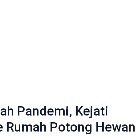
urban
gah
ah Pandemi, Kejati
emi,
ke Rumah Potong Hewan
hkan