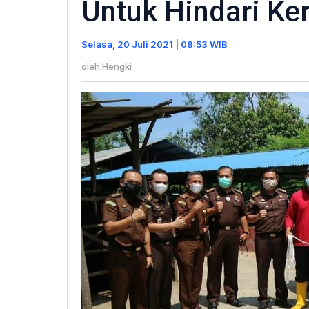
Untuk Hindari K
ke
Ruma
Selasa, 20 Juli 2021 | 08:53 WIB
Poto
Hewa
oleh
Hengki
Untu
Hinda
Keru