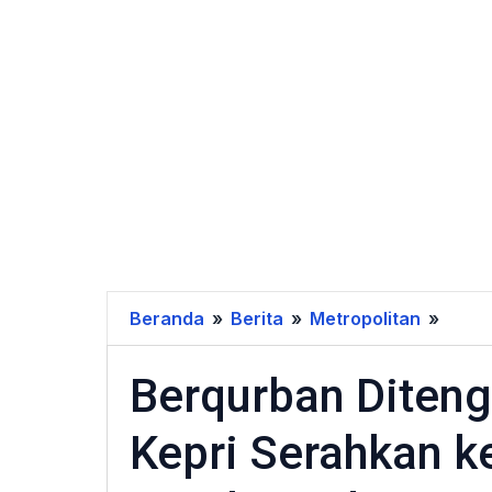
Beranda
»
Berita
»
Metropolitan
»
Berq
Diten
Berqurban Diteng
Pand
Kejati
Kepri Serahkan 
Kepri
Sera