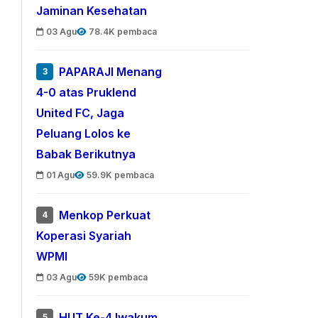
Jaminan Kesehatan
03 Agu
78.4K pembaca
PAPARAJI Menang
3
4-0 atas Pruklend
United FC, Jaga
Peluang Lolos ke
Babak Berikutnya
01 Agu
59.9K pembaca
Menkop Perkuat
4
Koperasi Syariah
WPMI
03 Agu
59K pembaca
HUT Ke-4 Iwakum,
5