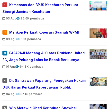
Kemensos dan BPJS Kesehatan Perkuat
1
Sinergi Jaminan Kesehatan
03 Agu
86.6K pembaca
Menkop Perkuat Koperasi Syariah WPMI
2
03 Agu
69K pembaca
PAPARAJI Menang 4-0 atas Pruklend United
3
FC, Jaga Peluang Lolos ke Babak Berikutnya
01 Agu
64.8K pembaca
Dr. Santrawan Paparang: Penegakan Hukum
4
OJK Harus Perkuat Kepercayaan Publik
04 Agu
57.1K pembaca
Win Metawin Obati Kerinduan Snowball
5