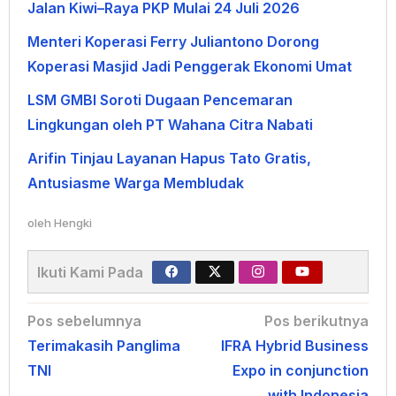
Jalan Kiwi–Raya PKP Mulai 24 Juli 2026
Menteri Koperasi Ferry Juliantono Dorong
Koperasi Masjid Jadi Penggerak Ekonomi Umat
LSM GMBI Soroti Dugaan Pencemaran
Lingkungan oleh PT Wahana Citra Nabati
Arifin Tinjau Layanan Hapus Tato Gratis,
Antusiasme Warga Membludak
oleh
Hengki
Ikuti Kami Pada
Navigasi
Pos sebelumnya
Pos berikutnya
Terimakasih Panglima
IFRA Hybrid Business
pos
TNI
Expo in conjunction
with Indonesia