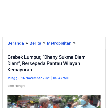
Beranda
»
Berita
»
Metropolitan
»
Grebek
Lumpur,
Grebek Lumpur, “Dhany Sukma Diam –
"Dhany
Diam”, Bersepeda Pantau Wilayah
Sukma
Kemayoran
Diam
-
Minggu, 14 November 2021 | 09:47 WIB
Diam",
oleh
Hengki
Bersepeda
Pantau
Wilayah