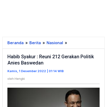
Beranda
»
Berita
»
Nasional
»
Habib
Syakur
Habib Syakur : Reuni 212 Gerakan Politik
:
Anies Baswedan
Reuni
212
Kamis, 1 Desember 2022 | 01:14 WIB
Gerakan
oleh
Hengki
Politik
Anies
Baswedan