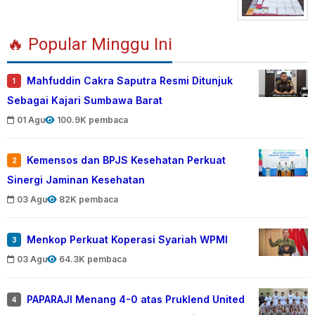
🔥 Popular Minggu Ini
Mahfuddin Cakra Saputra Resmi Ditunjuk
1
Sebagai Kajari Sumbawa Barat
01 Agu
100.9K pembaca
Kemensos dan BPJS Kesehatan Perkuat
2
Sinergi Jaminan Kesehatan
03 Agu
82K pembaca
Menkop Perkuat Koperasi Syariah WPMI
3
03 Agu
64.3K pembaca
PAPARAJI Menang 4-0 atas Pruklend United
4