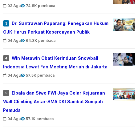
03 Agu
74.8K pembaca
Dr. Santrawan Paparang: Penegakan Hukum
3
OJK Harus Perkuat Kepercayaan Publik
04 Agu
64.3K pembaca
Win Metawin Obati Kerinduan Snowball
4
Indonesia Lewat Fan Meeting Meriah di Jakarta
04 Agu
57.5K pembaca
Elpala dan Siwo PWI Jaya Gelar Kejuaraan
5
Wall Climbing Antar-SMA DKI Sambut Sumpah
Pemuda
04 Agu
57.1K pembaca