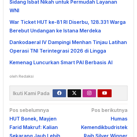
Sidang Isbat Nikah untuk Permudah Layanan
WNI
War Ticket HUT ke-81 RI Diserbu, 128.331 Warga
Berebut Undangan ke Istana Merdeka
Dankodaeral IV Dampingi Menhan Tinjau Latihan
Operasi TNI Terintegrasi 2026 di Lingga
Kemenag Luncurkan Smart PAI Berbasis AI
oleh
Redaksi
Ikuti Kami Pada
Navigasi
Pos sebelumnya
Pos berikutnya
HUT Bonek, Mayjen
Humas
pos
Farid Makruf: Kalian
Kemendikbudristek
Sekarang Jauh Lebih
Raih Silver Winner