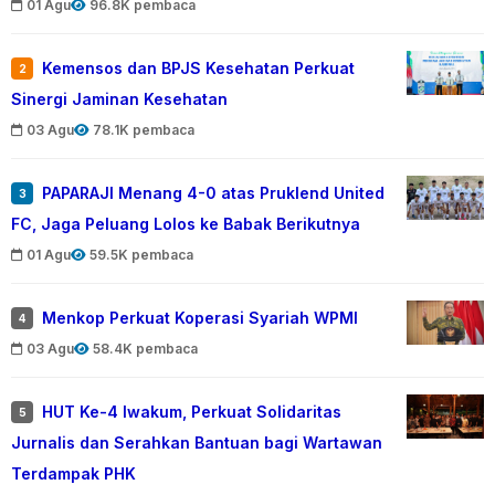
01 Agu
96.8K pembaca
Kemensos dan BPJS Kesehatan Perkuat
2
Sinergi Jaminan Kesehatan
03 Agu
78.1K pembaca
PAPARAJI Menang 4-0 atas Pruklend United
3
FC, Jaga Peluang Lolos ke Babak Berikutnya
01 Agu
59.5K pembaca
Menkop Perkuat Koperasi Syariah WPMI
4
03 Agu
58.4K pembaca
HUT Ke-4 Iwakum, Perkuat Solidaritas
5
Jurnalis dan Serahkan Bantuan bagi Wartawan
Terdampak PHK