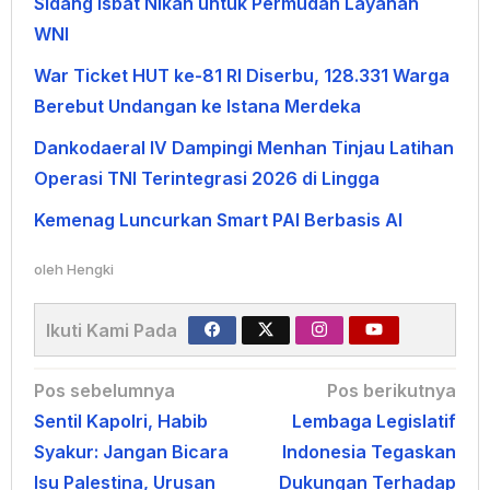
Sidang Isbat Nikah untuk Permudah Layanan
WNI
War Ticket HUT ke-81 RI Diserbu, 128.331 Warga
Berebut Undangan ke Istana Merdeka
Dankodaeral IV Dampingi Menhan Tinjau Latihan
Operasi TNI Terintegrasi 2026 di Lingga
Kemenag Luncurkan Smart PAI Berbasis AI
oleh
Hengki
Ikuti Kami Pada
Navigasi
Pos sebelumnya
Pos berikutnya
Sentil Kapolri, Habib
Lembaga Legislatif
pos
Syakur: Jangan Bicara
Indonesia Tegaskan
Isu Palestina, Urusan
Dukungan Terhadap