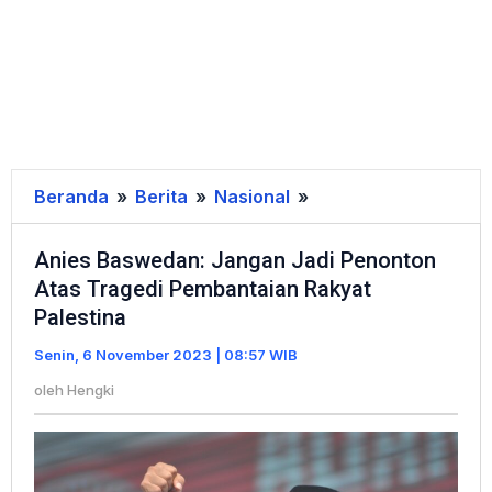
Beranda
»
Berita
»
Nasional
»
Anies
Baswedan:
Anies Baswedan: Jangan Jadi Penonton
Jangan
Atas Tragedi Pembantaian Rakyat
Jadi
Palestina
Penonton
Atas
Senin, 6 November 2023 | 08:57 WIB
Tragedi
oleh
Hengki
Pembantaian
Rakyat
Palestina