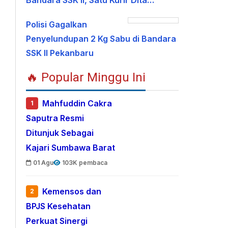
Bandara SSK II, Satu Kurir Dita…
Polisi Gagalkan
Penyelundupan 2 Kg Sabu di Bandara
SSK II Pekanbaru
🔥 Popular Minggu Ini
Mahfuddin Cakra
1
Saputra Resmi
Ditunjuk Sebagai
Kajari Sumbawa Barat
01 Agu
103K pembaca
Kemensos dan
2
BPJS Kesehatan
Perkuat Sinergi