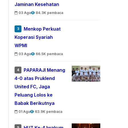
Jaminan Kesehatan
03 Agu
84.3K pembaca
Menkop Perkuat
3
Koperasi Syariah
WPMI
03 Agu
66.5K pembaca
PAPARAJI Menang
4
4-0 atas Pruklend
United FC, Jaga
Peluang Lolos ke
Babak Berikutnya
01 Agu
63.9K pembaca
HUT Ke-4 Iwakum,
5