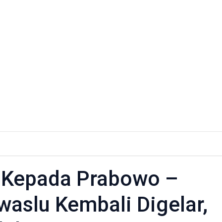
si
tan
 Kepada Prabowo –
da
owo
waslu Kembali Digelar,
n,