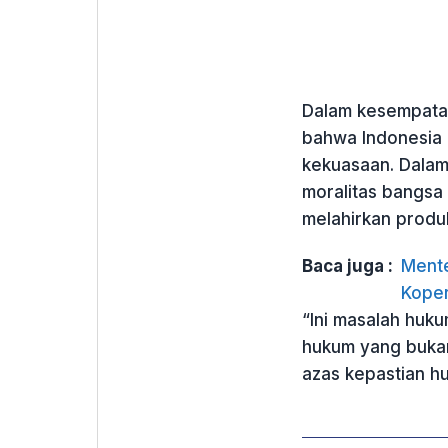
Dalam kesempatan
bahwa Indonesia
kekuasaan. Dalam 
moralitas bangsa
melahirkan produ
Baca juga :
Mente
Koper
“Ini masalah huku
hukum yang bukan
azas kepastian h