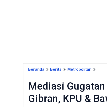
Beranda
»
Berita
»
Metropolitan
»
Media
Guga
Mediasi Gugatan
Kepa
Prab
Gibran, KPU & Ba
-
Gibra