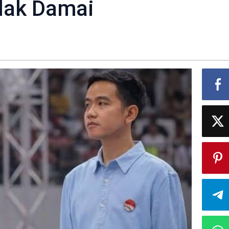
lak Damai
slu
li
ar,
gugat
lak
i