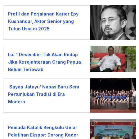
Profil dan Perjalanan Karier Epy
Kusnandar, Aktor Senior yang
Tutup Usia di 2025
Isu 1 Desember Tak Akan Redup
Jika Kesejahteraan Orang Papua
Belum Terjawab
‘Sayap Jatayu’ Napas Baru Seni
Pertunjukan Tradisi di Era
Modern
Pemuda Katolik Bengkulu Gelar
Pelatihan Ekspor: Dorong Kader