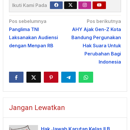
Ikuti Kami Pada
Navigasi
Pos sebelumnya
Pos berikutnya
Panglima TNI
AHY Ajak Gen-Z Kota
pos
Laksanakan Audiensi
Bandung Pergunakan
dengan Menpan RB
Hak Suara Untuk
Perubahan Bagi
Indonesia
Jangan Lewatkan
Hak Jawab Karutan Kelas II B