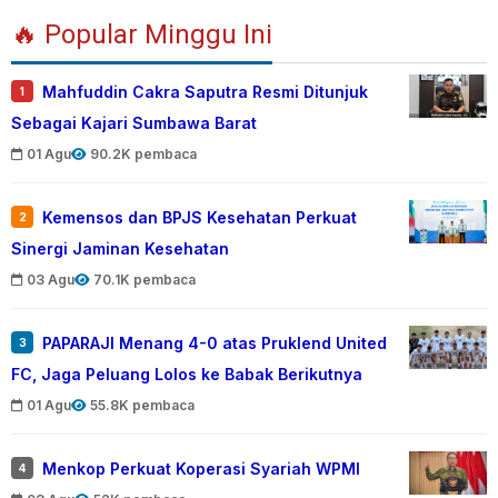
🔥 Popular Minggu Ini
Mahfuddin Cakra Saputra Resmi Ditunjuk
1
Sebagai Kajari Sumbawa Barat
01 Agu
90.2K pembaca
Kemensos dan BPJS Kesehatan Perkuat
2
Sinergi Jaminan Kesehatan
03 Agu
70.1K pembaca
PAPARAJI Menang 4-0 atas Pruklend United
3
FC, Jaga Peluang Lolos ke Babak Berikutnya
01 Agu
55.8K pembaca
Menkop Perkuat Koperasi Syariah WPMI
4