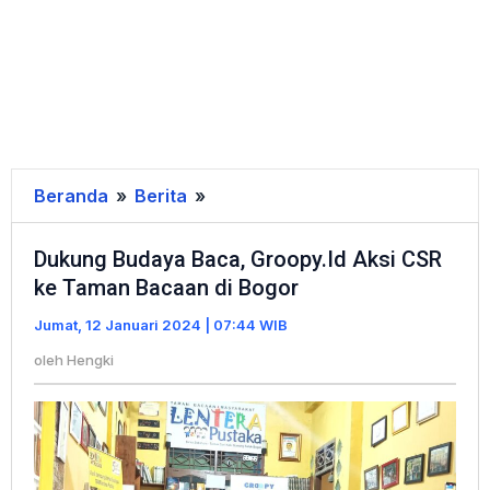
Beranda
»
Berita
»
Dukung
Budaya
Dukung Budaya Baca, Groopy.Id Aksi CSR
Baca,
ke Taman Bacaan di Bogor
Groopy.Id
Aksi
Jumat, 12 Januari 2024 | 07:44 WIB
CSR
oleh
Hengki
ke
Taman
Bacaan
di