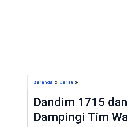
Beranda
»
Berita
»
Dandim
1715
Dandim 1715 dan
dan
Forkopimda
Dampingi Tim W
Yahukimo
Dampingi