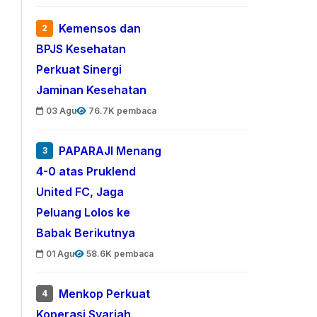
Kemensos dan
2
BPJS Kesehatan
Perkuat Sinergi
Jaminan Kesehatan
03 Agu
76.7K pembaca
PAPARAJI Menang
3
4-0 atas Pruklend
United FC, Jaga
Peluang Lolos ke
Babak Berikutnya
01 Agu
58.6K pembaca
Menkop Perkuat
4
Koperasi Syariah