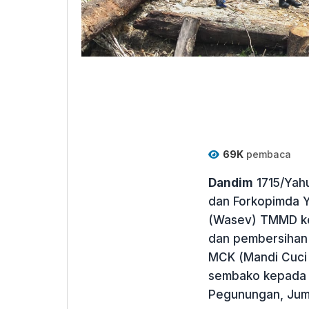
69K
pembaca
Dandim
1715/Yahu
dan Forkopimda Y
(Wasev) TMMD ke
dan pembersihan
MCK (Mandi Cuci 
sembako kepada 
Pegunungan, Juma