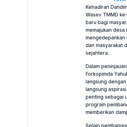
Kehadiran Dandim
Wasev TMMD ke-1
baru bagi masyar
memajukan desa m
mengedepankan ke
dan masyarakat d
sejahtera.
Dalam peninjauan
Forkopimda Yahuk
langsung dengan
langsung aspirasi
penting sebagai
program pembang
memberikan dampa
Selain pembanguna