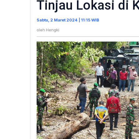
Tinjau Lokasi di
Tim
Wasev
Sabtu, 2 Maret 2024 | 11:15 WIB
TMMD
Ke-
oleh
Hengki
119
Tinjau
Lokasi
di
Kabupaten
Yahukimo