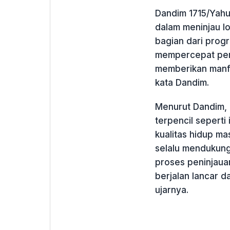
Dandim 1715/Yah
dalam meninjau lo
bagian dari prog
mempercepat pem
memberikan manf
kata Dandim.
Menurut Dandim, 
terpencil seperti
kualitas hidup m
selalu mendukung
proses peninjaua
berjalan lancar d
ujarnya.