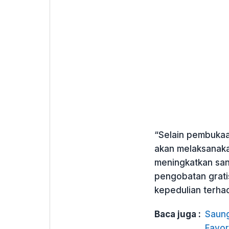
“Selain pembukaa
akan melaksanak
meningkatkan sani
pengobatan grati
kepedulian terha
Baca juga :
Saung
Favor