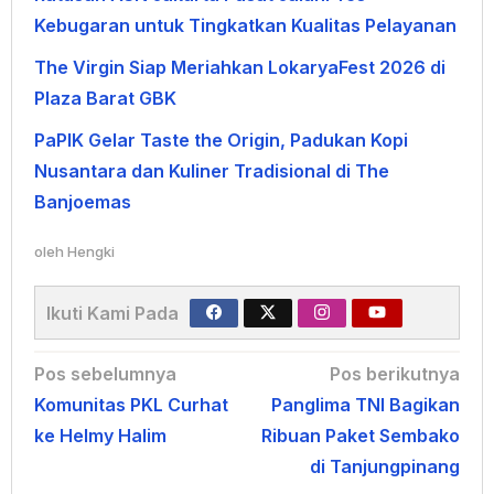
Kebugaran untuk Tingkatkan Kualitas Pelayanan
The Virgin Siap Meriahkan LokaryaFest 2026 di
Plaza Barat GBK
PaPIK Gelar Taste the Origin, Padukan Kopi
Nusantara dan Kuliner Tradisional di The
Banjoemas
oleh
Hengki
Ikuti Kami Pada
Navigasi
Pos sebelumnya
Pos berikutnya
Komunitas PKL Curhat
Panglima TNI Bagikan
pos
ke Helmy Halim
Ribuan Paket Sembako
di Tanjungpinang