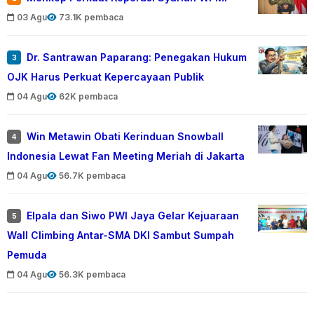
03 Agu
73.1K pembaca
Dr. Santrawan Paparang: Penegakan Hukum
3
OJK Harus Perkuat Kepercayaan Publik
04 Agu
62K pembaca
Win Metawin Obati Kerinduan Snowball
4
Indonesia Lewat Fan Meeting Meriah di Jakarta
04 Agu
56.7K pembaca
Elpala dan Siwo PWI Jaya Gelar Kejuaraan
5
Wall Climbing Antar-SMA DKI Sambut Sumpah
Pemuda
04 Agu
56.3K pembaca