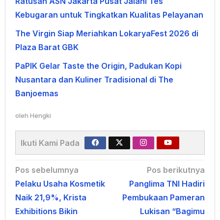
Ratusan ASN Jakarta Pusat Jalani Tes
Kebugaran untuk Tingkatkan Kualitas Pelayanan
The Virgin Siap Meriahkan LokaryaFest 2026 di
Plaza Barat GBK
PaPIK Gelar Taste the Origin, Padukan Kopi
Nusantara dan Kuliner Tradisional di The
Banjoemas
oleh
Hengki
Ikuti Kami Pada
Navigasi
Pos sebelumnya
Pos berikutnya
Pelaku Usaha Kosmetik
Panglima TNI Hadiri
pos
Naik 21,9%, Krista
Pembukaan Pameran
Exhibitions Bikin
Lukisan “Bagimu