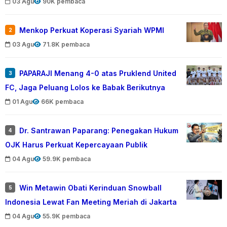
03 Agu
90K pembaca
Menkop Perkuat Koperasi Syariah WPMI
2
03 Agu
71.8K pembaca
PAPARAJI Menang 4-0 atas Pruklend United
3
FC, Jaga Peluang Lolos ke Babak Berikutnya
01 Agu
66K pembaca
Dr. Santrawan Paparang: Penegakan Hukum
4
OJK Harus Perkuat Kepercayaan Publik
04 Agu
59.9K pembaca
Win Metawin Obati Kerinduan Snowball
5
Indonesia Lewat Fan Meeting Meriah di Jakarta
04 Agu
55.9K pembaca