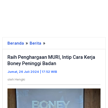
Beranda
»
Berita
»
Raih
Penghargaan
Raih Penghargaan MURI, Intip Cara Kerja
MURI,
Boney Peninggi Badan
Intip
Cara
Jumat, 26 Juli 2024 | 17:52 WIB
Kerja
oleh
Hengki
Boney
Peninggi
Badan