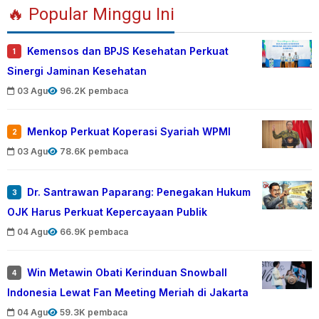
🔥 Popular Minggu Ini
Kemensos dan BPJS Kesehatan Perkuat
1
Sinergi Jaminan Kesehatan
03 Agu
96.2K pembaca
Menkop Perkuat Koperasi Syariah WPMI
2
03 Agu
78.6K pembaca
Dr. Santrawan Paparang: Penegakan Hukum
3
OJK Harus Perkuat Kepercayaan Publik
04 Agu
66.9K pembaca
Win Metawin Obati Kerinduan Snowball
4
Indonesia Lewat Fan Meeting Meriah di Jakarta
04 Agu
59.3K pembaca