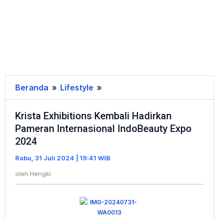
Beranda
»
Lifestyle
»
Krista
Exhibitions
Krista Exhibitions Kembali Hadirkan
Kembali
Pameran Internasional IndoBeauty Expo
Hadirkan
2024
Pameran
Internasional
Rabu, 31 Juli 2024 | 19:41 WIB
IndoBeauty
oleh
Hengki
Expo
2024