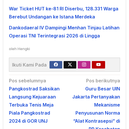
War Ticket HUT ke-81 RI Diserbu, 128.331 Warga
Berebut Undangan ke Istana Merdeka
Dankodaeral IV Dampingi Menhan Tinjau Latihan
Operasi TNI Terintegrasi 2026 di Lingga
oleh
Hengki
Ikuti Kami Pada
Navigasi
Pos sebelumnya
Pos berikutnya
Pangkostrad Saksikan
Guru Besar UIN
pos
Langsung Kejuaraan
Jakarta Pertanyakan
Terbuka Tenis Meja
Mekanisme
Piala Pangkostrad
Penyusunan Norma
2024 di GOR UNJ
“Alat Kontrasepsi” di
PP Kesehatan