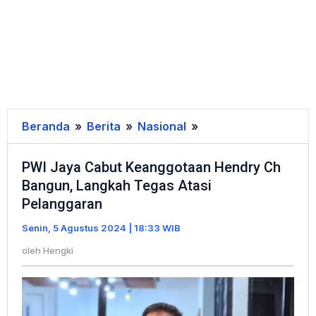
Beranda
»
Berita
»
Nasional
»
PWI
Jaya
PWI Jaya Cabut Keanggotaan Hendry Ch
Cabut
Bangun, Langkah Tegas Atasi
Keanggotaan
Pelanggaran
Hendry
Ch
Senin, 5 Agustus 2024 | 18:33 WIB
Bangun,
oleh
Hengki
Langkah
Tegas
Atasi