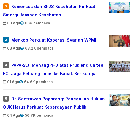
Kemensos dan BPJS Kesehatan Perkuat
2
Sinergi Jaminan Kesehatan
03 Agu
86K pembaca
Menkop Perkuat Koperasi Syariah WPMI
3
03 Agu
68.2K pembaca
PAPARAJI Menang 4-0 atas Pruklend United
4
FC, Jaga Peluang Lolos ke Babak Berikutnya
01 Agu
64.6K pembaca
Dr. Santrawan Paparang: Penegakan Hukum
5
OJK Harus Perkuat Kepercayaan Publik
04 Agu
56.7K pembaca