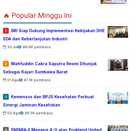
🔥 Popular Minggu Ini
BRI Siap Dukung Implementasi Kebijakan DHE
1
SDA dan Keberlanjutan Industri
30 Jul
88.6K pembaca
Mahfuddin Cakra Saputra Resmi Ditunjuk
2
Sebagai Kajari Sumbawa Barat
01 Agu
87.1K pembaca
Kemensos dan BPJS Kesehatan Perkuat
3
Sinergi Jaminan Kesehatan
03 Agu
66.5K pembaca
PAPARAJI Menang 4-0 atas Pruklend United
4