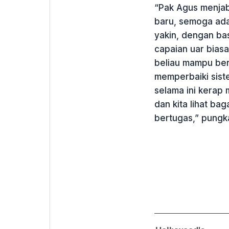
“Pak Agus menjaba
baru, semoga ada
yakin, dengan ba
capaian uar bias
beliau mampu ber
memperbaiki sist
selama ini kerap 
dan kita lihat ba
bertugas,” pungk