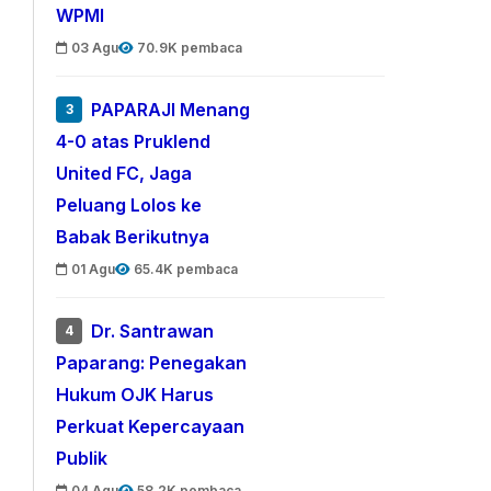
WPMI
03 Agu
70.9K pembaca
PAPARAJI Menang
3
4-0 atas Pruklend
United FC, Jaga
Peluang Lolos ke
Babak Berikutnya
01 Agu
65.4K pembaca
Dr. Santrawan
4
Paparang: Penegakan
Hukum OJK Harus
Perkuat Kepercayaan
Publik
04 Agu
58.2K pembaca