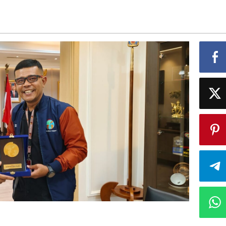
akatan,
aan