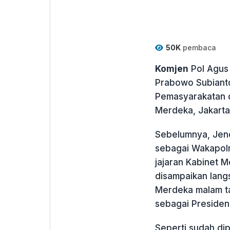
50K
pembaca
Komjen
Pol Agus 
Prabowo Subianto
Pemasyarakatan d
Merdeka, Jakarta,
Sebelumnya, Jende
sebagai Wakapolr
jajaran Kabinet 
disampaikan lang
Merdeka malam ta
sebagai Presiden
Seperti sudah di