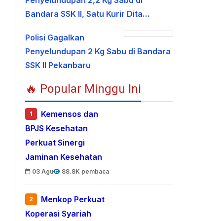
Penyelundupan 2,2 Kg Sabu di
Bandara SSK II, Satu Kurir Dita…
Polisi Gagalkan
Penyelundupan 2 Kg Sabu di Bandara
SSK II Pekanbaru
🔥 Popular Minggu Ini
Kemensos dan
1
BPJS Kesehatan
Perkuat Sinergi
Jaminan Kesehatan
03 Agu
88.8K pembaca
Menkop Perkuat
2
Koperasi Syariah