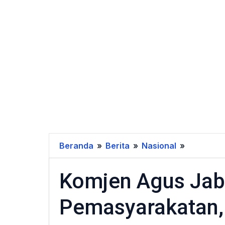
Beranda
»
Berita
»
Nasional
»
Komjen
Agus
Komjen Agus Jaba
Jabat
Menteri
Pemasyarakatan,
Imigrasi
dan