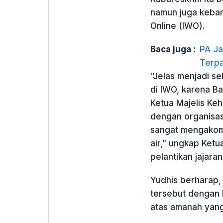
namun juga keban
Online (IWO).
Baca juga :
PA Ja
Terpa
“Jelas menjadi s
di IWO, karena B
Ketua Majelis Ke
dengan organisasi
sangat mengakomo
air,” ungkap Ketu
pelantikan jajara
Yudhis berharap
tersebut dengan 
atas amanah yang