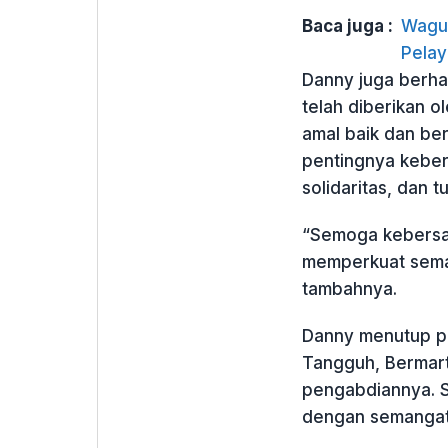
Baca juga :
Wagub
Pelay
Danny juga berha
telah diberikan o
amal baik dan be
pentingnya kebe
solidaritas, dan t
“Semoga kebersama
memperkuat seman
tambahnya.
Danny menutup p
Tangguh, Bermart
pengabdiannya. S
dengan semangat 