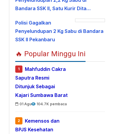
Penyelundupan 2,2 Kg Sabu di
Bandara SSK II, Satu Kurir Dita…
Polisi Gagalkan
Penyelundupan 2 Kg Sabu di Bandara
SSK II Pekanbaru
🔥 Popular Minggu Ini
Mahfuddin Cakra
1
Saputra Resmi
Ditunjuk Sebagai
Kajari Sumbawa Barat
01 Agu
104.7K pembaca
Kemensos dan
2
BPJS Kesehatan