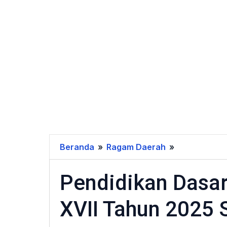
Beranda
»
Ragam Daerah
»
Pendidikan
Dasar
Pendidikan Dasa
Tramp
Candradimu
XVII Tahun 2025 
XVII
Tahun