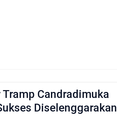
r Tramp Candradimuka
ka
Sukses Diselenggarakan