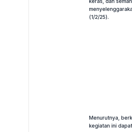
keras, dan seman
menyelenggarakan
(1/2/25).
Menurutnya, berk
kegiatan ini dapa