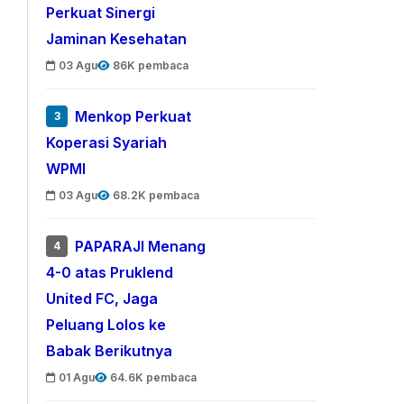
Perkuat Sinergi
Jaminan Kesehatan
03 Agu
86K pembaca
Menkop Perkuat
3
Koperasi Syariah
WPMI
03 Agu
68.2K pembaca
PAPARAJI Menang
4
4-0 atas Pruklend
United FC, Jaga
Peluang Lolos ke
Babak Berikutnya
01 Agu
64.6K pembaca