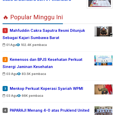
🔥 Popular Minggu Ini
Mahfuddin Cakra Saputra Resmi Ditunjuk
1
Sebagai Kajari Sumbawa Barat
01 Agu
102.4K pembaca
Kemensos dan BPJS Kesehatan Perkuat
2
Sinergi Jaminan Kesehatan
03 Agu
83.5K pembaca
Menkop Perkuat Koperasi Syariah WPMI
3
03 Agu
66K pembaca
PAPARAJI Menang 4-0 atas Pruklend United
4