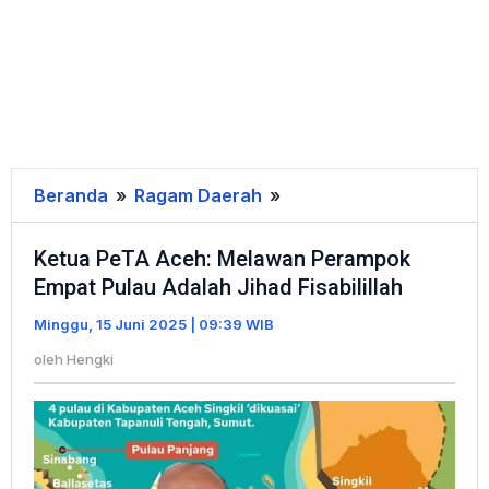
Beranda
»
Ragam Daerah
»
Ketua
PeTA
Ketua PeTA Aceh: Melawan Perampok
Aceh:
Empat Pulau Adalah Jihad Fisabilillah
Melawan
Perampok
Minggu, 15 Juni 2025 | 09:39 WIB
Empat
oleh
Hengki
Pulau
Adalah
Jihad
Fisabilillah