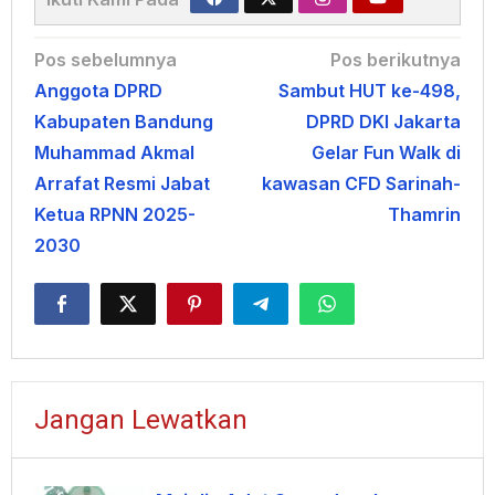
Navigasi
Pos sebelumnya
Pos berikutnya
Anggota DPRD
Sambut HUT ke-498,
pos
Kabupaten Bandung
DPRD DKI Jakarta
Muhammad Akmal
Gelar Fun Walk di
Arrafat Resmi Jabat
kawasan CFD Sarinah-
Ketua RPNN 2025-
Thamrin
2030
Jangan Lewatkan