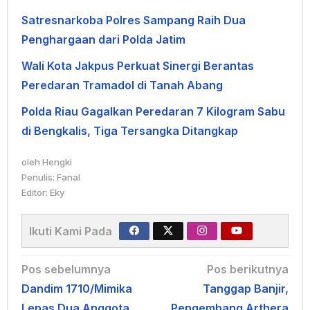
Satresnarkoba Polres Sampang Raih Dua
Penghargaan dari Polda Jatim
Wali Kota Jakpus Perkuat Sinergi Berantas
Peredaran Tramadol di Tanah Abang
Polda Riau Gagalkan Peredaran 7 Kilogram Sabu
di Bengkalis, Tiga Tersangka Ditangkap
oleh
Hengki
Penulis: Fanal
Editor: Eky
Ikuti Kami Pada
Navigasi
Pos sebelumnya
Pos berikutnya
Dandim 1710/Mimika
Tanggap Banjir,
pos
Lepas Dua Anggota
Pengembang Arthera