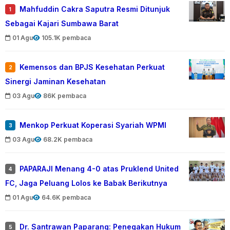
Mahfuddin Cakra Saputra Resmi Ditunjuk
1
Sebagai Kajari Sumbawa Barat
01 Agu
105.1K pembaca
Kemensos dan BPJS Kesehatan Perkuat
2
Sinergi Jaminan Kesehatan
03 Agu
86K pembaca
Menkop Perkuat Koperasi Syariah WPMI
3
03 Agu
68.2K pembaca
PAPARAJI Menang 4-0 atas Pruklend United
4
FC, Jaga Peluang Lolos ke Babak Berikutnya
01 Agu
64.6K pembaca
Dr. Santrawan Paparang: Penegakan Hukum
5