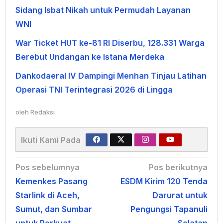
Sidang Isbat Nikah untuk Permudah Layanan
WNI
War Ticket HUT ke-81 RI Diserbu, 128.331 Warga
Berebut Undangan ke Istana Merdeka
Dankodaeral IV Dampingi Menhan Tinjau Latihan
Operasi TNI Terintegrasi 2026 di Lingga
oleh
Redaksi
Ikuti Kami Pada
Navigasi
Pos sebelumnya
Pos berikutnya
Kemenkes Pasang
ESDM Kirim 120 Tenda
pos
Starlink di Aceh,
Darurat untuk
Sumut, dan Sumbar
Pengungsi Tapanuli
untuk Perkuat
Selatan