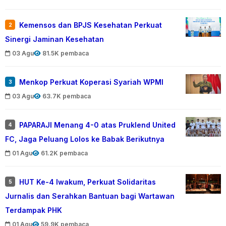
Kemensos dan BPJS Kesehatan Perkuat
2
Sinergi Jaminan Kesehatan
03 Agu
81.5K pembaca
Menkop Perkuat Koperasi Syariah WPMI
3
03 Agu
63.7K pembaca
PAPARAJI Menang 4-0 atas Pruklend United
4
FC, Jaga Peluang Lolos ke Babak Berikutnya
01 Agu
61.2K pembaca
HUT Ke-4 Iwakum, Perkuat Solidaritas
5
Jurnalis dan Serahkan Bantuan bagi Wartawan
Terdampak PHK
01 Agu
59.9K pembaca