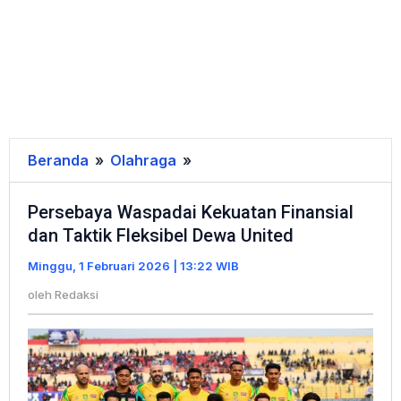
Beranda
»
Olahraga
»
Persebaya
Waspadai
Persebaya Waspadai Kekuatan Finansial
Kekuatan
dan Taktik Fleksibel Dewa United
Finansial
dan
Minggu, 1 Februari 2026 | 13:22 WIB
Taktik
oleh
Redaksi
Fleksibel
Dewa
United