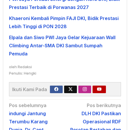
Prestasi Terbaik di Porwanas 2027
Khaeroni Kembali Pimpin FAJI DKI, Bidik Prestasi
Lebih Tinggi di PON 2028
Elpala dan Siwo PWI Jaya Gelar Kejuaraan Wall
Climbing Antar-SMA DKI Sambut Sumpah
Pemuda
oleh
Redaksi
Penulis: Hengki
Ikuti Kami Pada
Navigasi
Pos sebelumnya
Pos berikutnya
indungi Jantung
DLH DKI Pastikan
pos
Terumbu Karang
Operasional RDF
Dunia, Dr. Capt.
Rorotan Bertahap dan