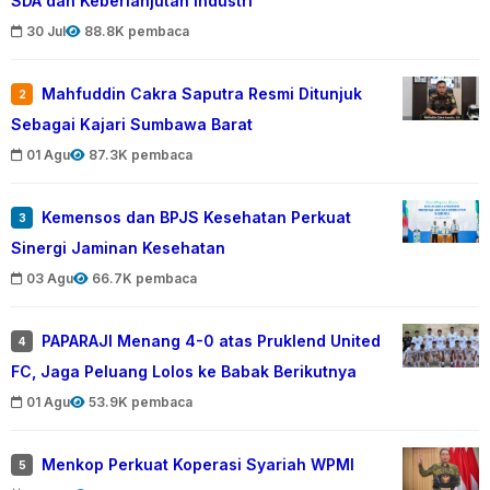
SDA dan Keberlanjutan Industri
30 Jul
88.8K pembaca
Mahfuddin Cakra Saputra Resmi Ditunjuk
2
Sebagai Kajari Sumbawa Barat
01 Agu
87.3K pembaca
Kemensos dan BPJS Kesehatan Perkuat
3
Sinergi Jaminan Kesehatan
03 Agu
66.7K pembaca
PAPARAJI Menang 4-0 atas Pruklend United
4
FC, Jaga Peluang Lolos ke Babak Berikutnya
01 Agu
53.9K pembaca
Menkop Perkuat Koperasi Syariah WPMI
5