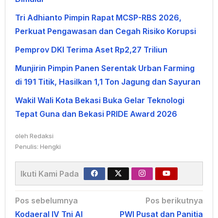
Tri Adhianto Pimpin Rapat MCSP-RBS 2026,
Perkuat Pengawasan dan Cegah Risiko Korupsi
Pemprov DKI Terima Aset Rp2,27 Triliun
Munjirin Pimpin Panen Serentak Urban Farming
di 191 Titik, Hasilkan 1,1 Ton Jagung dan Sayuran
Wakil Wali Kota Bekasi Buka Gelar Teknologi
Tepat Guna dan Bekasi PRIDE Award 2026
oleh
Redaksi
Penulis: Hengki
Ikuti Kami Pada
Navigasi
Pos sebelumnya
Pos berikutnya
Kodaeral IV Tni Al
PWI Pusat dan Panitia
pos