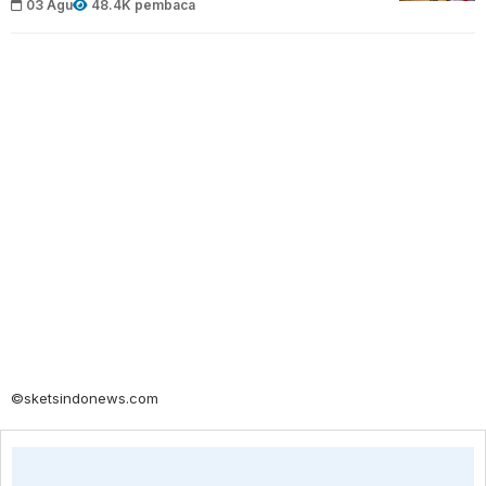
03 Agu
48.4K pembaca
©sketsindonews.com