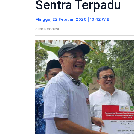
Sentra Terpadu
Tanjungp
Resmi
Minggu, 22 Februari 2026 | 16:42 WIB
Jadi
Sentra
oleh
Redaksi
Terpadu