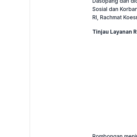
Dasopang dan dida
Sosial dan Korb
RI, Rachmat Koes
Tinjau Layanan 
Rombongan meninja