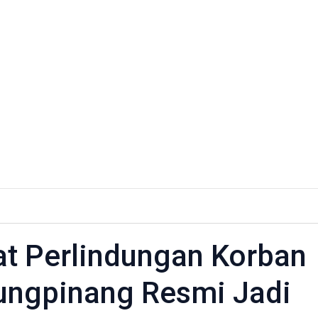
s
t Perlindungan Korban
ngan
ungpinang Resmi Jadi