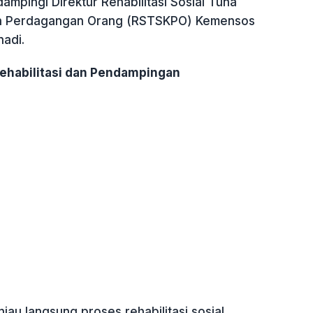
mpingi Direktur Rehabilitasi Sosial Tuna
an Perdagangan Orang (RSTSKPO) Kemensos
nadi.
Rehabilitasi dan Pendampingan
u langsung proses rehabilitasi sosial,