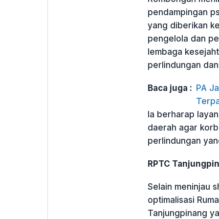
pendampingan psi
yang diberikan k
pengelola dan p
lembaga kesejaht
perlindungan dan
Baca juga :
PA Ja
Terpa
Ia berharap laya
daerah agar kor
perlindungan yan
RPTC Tanjungpin
Selain meninjau 
optimalisasi Rum
Tanjungpinang yan