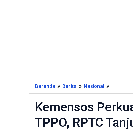
Beranda
»
Berita
»
Nasional
»
Kemenso
Perkuat
Kemensos Perkua
Perlindu
Korban
TPPO, RPTC Tanj
TPPO,
RPTC