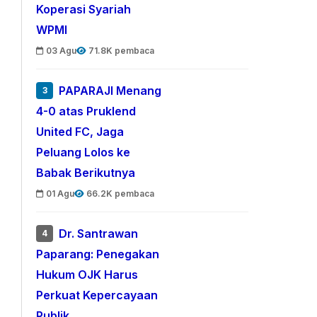
Koperasi Syariah
WPMI
03 Agu
71.8K pembaca
PAPARAJI Menang
3
4-0 atas Pruklend
United FC, Jaga
Peluang Lolos ke
Babak Berikutnya
01 Agu
66.2K pembaca
Dr. Santrawan
4
Paparang: Penegakan
Hukum OJK Harus
Perkuat Kepercayaan
Publik