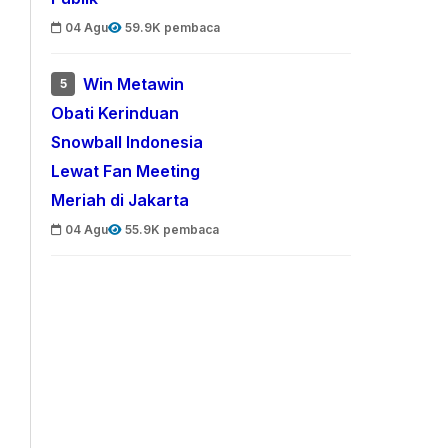
04 Agu
59.9K pembaca
Win Metawin
5
Obati Kerinduan
Snowball Indonesia
Lewat Fan Meeting
Meriah di Jakarta
04 Agu
55.9K pembaca