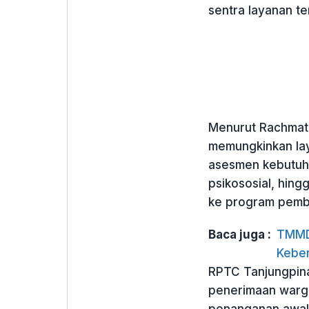
sentra layanan te
Menurut Rachmat 
memungkinkan lay
asesmen kebutuh
psikososial, hingg
ke program pemb
Baca juga :
TMMD 
Keber
RPTC Tanjungpina
penerimaan warga
penanganan awal 