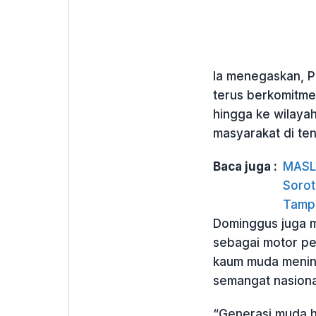
Ia menegaskan, 
terus berkomitm
hingga ke wilaya
masyarakat di te
Baca juga :
MASL 
Sorot
Tamp
Dominggus juga m
sebagai motor p
kaum muda meningk
semangat nasiona
“Generasi muda h