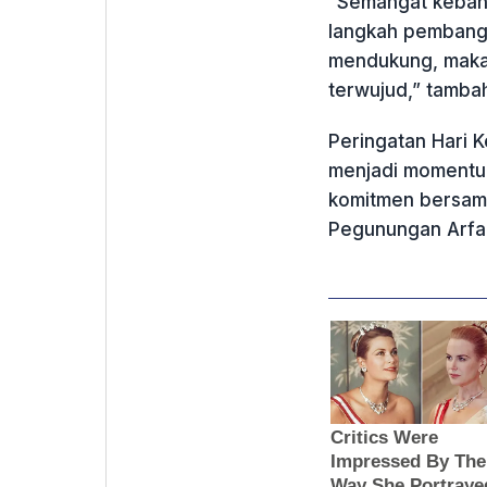
“Semangat kebang
langkah pembangu
mendukung, maka 
terwujud,” tamba
Peringatan Hari 
menjadi momentum
komitmen bersa
Pegunungan Arfak