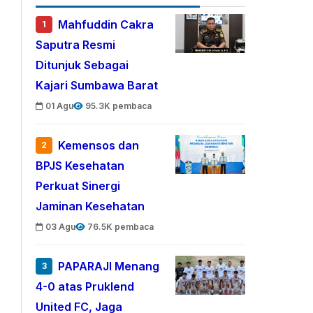
Mahfuddin Cakra
1
Saputra Resmi
Ditunjuk Sebagai
Kajari Sumbawa Barat
01 Agu
95.3K pembaca
Kemensos dan
2
BPJS Kesehatan
Perkuat Sinergi
Jaminan Kesehatan
03 Agu
76.5K pembaca
PAPARAJI Menang
3
4-0 atas Pruklend
United FC, Jaga