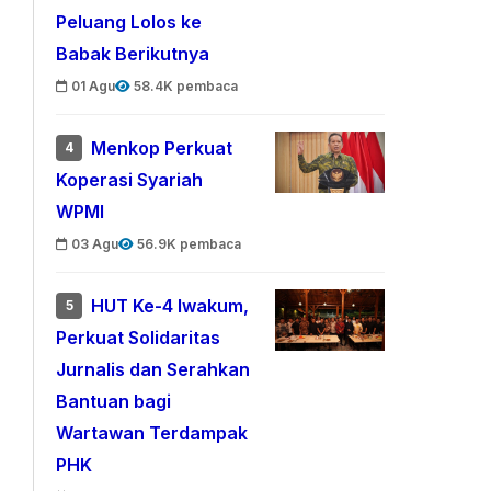
Peluang Lolos ke
Babak Berikutnya
01 Agu
58.4K pembaca
Menkop Perkuat
4
Koperasi Syariah
WPMI
03 Agu
56.9K pembaca
HUT Ke-4 Iwakum,
5
Perkuat Solidaritas
Jurnalis dan Serahkan
Bantuan bagi
Wartawan Terdampak
PHK