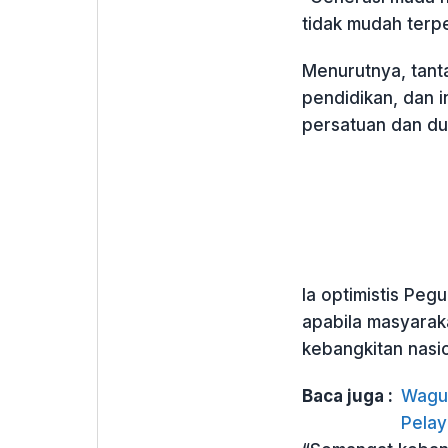
tidak mudah terp
Menurutnya, tan
pendidikan, dan i
persatuan dan du
Ia optimistis Pe
apabila masyarak
kebangkitan nasio
Baca juga :
Wagub
Pelay