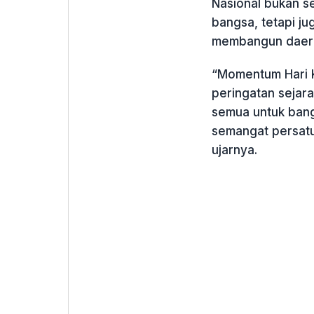
Nasional bukan s
bangsa, tetapi ju
membangun daerah
“Momentum Hari K
peringatan sejara
semua untuk ban
semangat persatu
ujarnya.