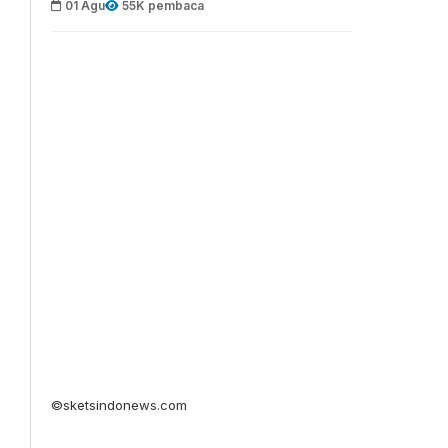
01 Agu
55K pembaca
©sketsindonews.com