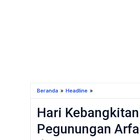
Beranda
»
Headline
»
Hari
Kebangkitan
Hari Kebangkitan
Nasional
2026,
Pegunungan Arfa
Bupati
Pegunungan