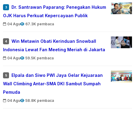
Dr. Santrawan Paparang: Penegakan Hukum
3
OJK Harus Perkuat Kepercayaan Publik
04 Agu
67.3K pembaca
Win Metawin Obati Kerinduan Snowball
4
Indonesia Lewat Fan Meeting Meriah di Jakarta
04 Agu
59.5K pembaca
Elpala dan Siwo PWI Jaya Gelar Kejuaraan
5
Wall Climbing Antar-SMA DKI Sambut Sumpah
Pemuda
04 Agu
58.8K pembaca