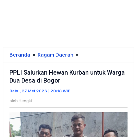
Beranda
»
Ragam Daerah
»
PPLI
Salurkan
PPLI Salurkan Hewan Kurban untuk Warga
Hewan
Dua Desa di Bogor
Kurban
untuk
Rabu, 27 Mei 2026 | 20:18 WIB
Warga
oleh
Hengki
Dua
Desa
di
Bogor