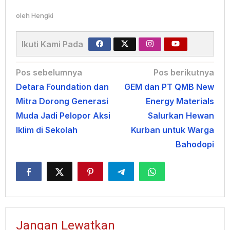
oleh
Hengki
Ikuti Kami Pada
Navigasi
Pos sebelumnya
Pos berikutnya
Detara Foundation dan
GEM dan PT QMB New
pos
Mitra Dorong Generasi
Energy Materials
Muda Jadi Pelopor Aksi
Salurkan Hewan
Iklim di Sekolah
Kurban untuk Warga
Bahodopi
Jangan Lewatkan