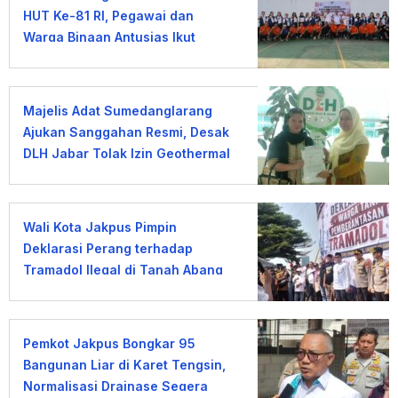
HUT Ke-81 RI, Pegawai dan
Warga Binaan Antusias Ikut
Lomba
Majelis Adat Sumedanglarang
Ajukan Sanggahan Resmi, Desak
DLH Jabar Tolak Izin Geothermal
Gunung Tampomas
Wali Kota Jakpus Pimpin
Deklarasi Perang terhadap
Tramadol Ilegal di Tanah Abang
Pemkot Jakpus Bongkar 95
Bangunan Liar di Karet Tengsin,
Normalisasi Drainase Segera