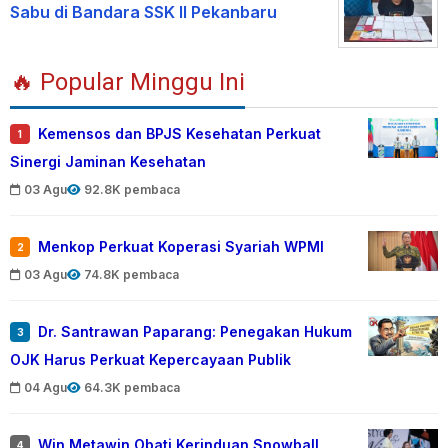
Sabu di Bandara SSK II Pekanbaru
🔥 Popular Minggu Ini
Kemensos dan BPJS Kesehatan Perkuat
1
Sinergi Jaminan Kesehatan
03 Agu
92.8K pembaca
Menkop Perkuat Koperasi Syariah WPMI
2
03 Agu
74.8K pembaca
Dr. Santrawan Paparang: Penegakan Hukum
3
OJK Harus Perkuat Kepercayaan Publik
04 Agu
64.3K pembaca
Win Metawin Obati Kerinduan Snowball
4