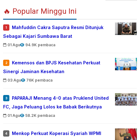
🔥 Popular Minggu Ini
Mahfuddin Cakra Saputra Resmi Ditunjuk
1
Sebagai Kajari Sumbawa Barat
01 Agu
94.9K pembaca
Kemensos dan BPJS Kesehatan Perkuat
2
Sinergi Jaminan Kesehatan
03 Agu
76K pembaca
PAPARAJI Menang 4-0 atas Pruklend United
3
FC, Jaga Peluang Lolos ke Babak Berikutnya
01 Agu
58.2K pembaca
Menkop Perkuat Koperasi Syariah WPMI
4