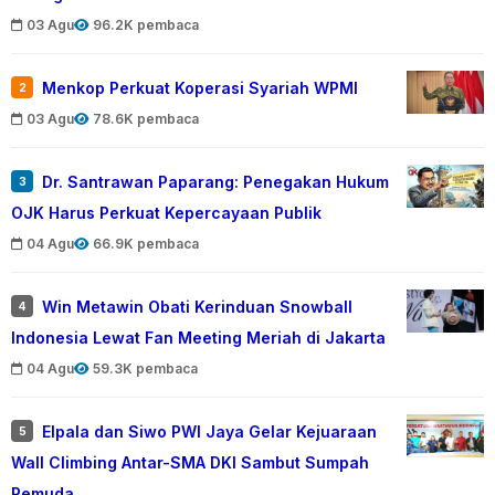
03 Agu
96.2K pembaca
Menkop Perkuat Koperasi Syariah WPMI
2
03 Agu
78.6K pembaca
Dr. Santrawan Paparang: Penegakan Hukum
3
OJK Harus Perkuat Kepercayaan Publik
04 Agu
66.9K pembaca
Win Metawin Obati Kerinduan Snowball
4
Indonesia Lewat Fan Meeting Meriah di Jakarta
04 Agu
59.3K pembaca
Elpala dan Siwo PWI Jaya Gelar Kejuaraan
5
Wall Climbing Antar-SMA DKI Sambut Sumpah
Pemuda