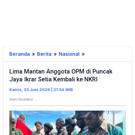
Beranda
»
Berita
»
Nasional
»
Lima
Mantan
Lima Mantan Anggota OPM di Puncak
Anggota
Jaya Ikrar Setia Kembali ke NKRI
OPM
di
Kamis, 25 Juni 2026 | 21:54 WIB
Puncak
oleh
Redaksi
Jaya
Ikrar
Setia
Kembali