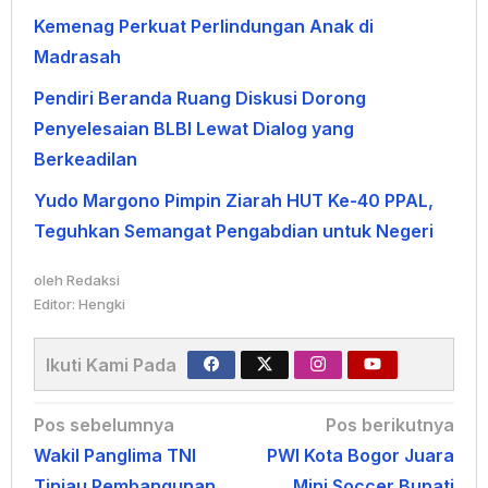
Kemenag Perkuat Perlindungan Anak di
Madrasah
Pendiri Beranda Ruang Diskusi Dorong
Penyelesaian BLBI Lewat Dialog yang
Berkeadilan
Yudo Margono Pimpin Ziarah HUT Ke-40 PPAL,
Teguhkan Semangat Pengabdian untuk Negeri
oleh
Redaksi
Editor: Hengki
Ikuti Kami Pada
Navigasi
Pos sebelumnya
Pos berikutnya
Wakil Panglima TNI
PWI Kota Bogor Juara
pos
Tinjau Pembangunan
Mini Soccer Bupati