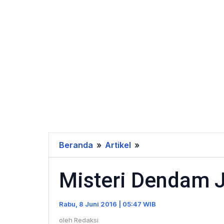
Beranda
»
Artikel
»
Misteri
Dendam
Misteri Dendam 
Jelangkung
Rabu, 8 Juni 2016 | 05:47 WIB
oleh
Redaksi