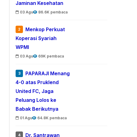
Jaminan Kesehatan
03 Agu
86.6K pembaca
Menkop Perkuat
2
Koperasi Syariah
WPMI
03 Agu
69K pembaca
PAPARAJI Menang
3
4-0 atas Pruklend
United FC, Jaga
Peluang Lolos ke
Babak Berikutnya
01 Agu
64.8K pembaca
Dr. Santrawan
4