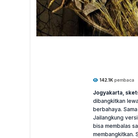
142.1K
pembaca
Jogyakarta, ske
dibangkitkan lew
berbahaya. Sama 
Jailangkung versi
bisa membalas sa
membangkitkan. S