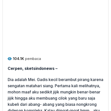
104.1K
pembaca
Cerpen, sketsindonews –
Dia adalah Mei. Gadis kecil berambut pirang karena
sengatan matahari siang. Pertama kali melihatnya,
mohon maaf aku sedikit jijik mungkin benar-benar
jijik hingga aku membuang cilok yang baru saja
kubeli dari abang- abang yang biasa nongkrong
didepan kompleks. Kalau diingat-ingat hmm…aku