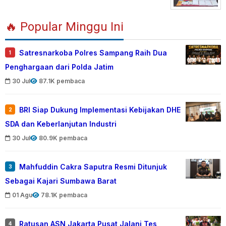
🔥 Popular Minggu Ini
Satresnarkoba Polres Sampang Raih Dua
1
Penghargaan dari Polda Jatim
30 Jul
87.1K pembaca
BRI Siap Dukung Implementasi Kebijakan DHE
2
SDA dan Keberlanjutan Industri
30 Jul
80.9K pembaca
Mahfuddin Cakra Saputra Resmi Ditunjuk
3
Sebagai Kajari Sumbawa Barat
01 Agu
78.1K pembaca
Ratusan ASN Jakarta Pusat Jalani Tes
4