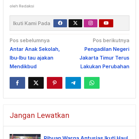
oleh
Redaksi
Ikuti Kami Pada
Navigasi
Pos sebelumnya
Pos berikutnya
Antar Anak Sekolah,
Pengadilan Negeri
pos
Ibu-Ibu tau ajakan
Jakarta Timur Terus
Mendikbud
Lakukan Perubahan
Jangan Lewatkan
Ribuan Warga Antusias Ikuti Haul