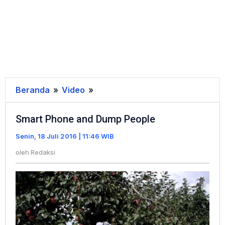
Beranda
»
Video
»
Smart
Phone
Smart Phone and Dump People
and
Dump
Senin, 18 Juli 2016 | 11:46 WIB
People
oleh
Redaksi