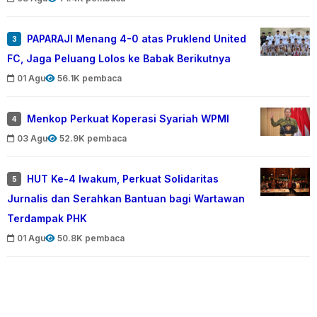
PAPARAJI Menang 4-0 atas Pruklend United
3
FC, Jaga Peluang Lolos ke Babak Berikutnya
01 Agu
56.1K pembaca
Menkop Perkuat Koperasi Syariah WPMI
4
03 Agu
52.9K pembaca
HUT Ke-4 Iwakum, Perkuat Solidaritas
5
Jurnalis dan Serahkan Bantuan bagi Wartawan
Terdampak PHK
01 Agu
50.8K pembaca