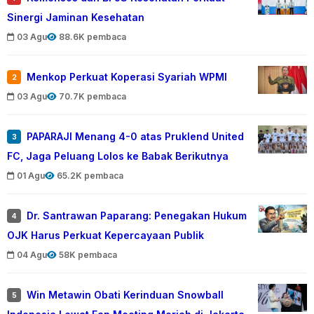
Sinergi Jaminan Kesehatan
03 Agu
88.6K pembaca
Menkop Perkuat Koperasi Syariah WPMI
2
03 Agu
70.7K pembaca
PAPARAJI Menang 4-0 atas Pruklend United
3
FC, Jaga Peluang Lolos ke Babak Berikutnya
01 Agu
65.2K pembaca
Dr. Santrawan Paparang: Penegakan Hukum
4
OJK Harus Perkuat Kepercayaan Publik
04 Agu
58K pembaca
Win Metawin Obati Kerinduan Snowball
5