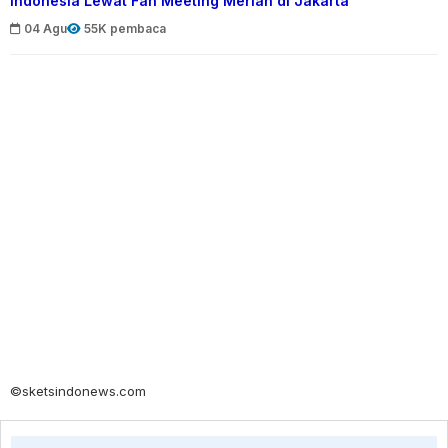
Indonesia Lewat Fan Meeting Meriah di Jakarta
04 Agu
55K pembaca
©sketsindonews.com