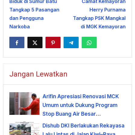
Biduk di Sumur Batu
Camat Kemayoran
pos
Tangkap 5 Pasangan
Herry Purnama
dan Pengguna
Tangkap PSK Mangkal
Narkoba
di MGK Kemayoran
Jangan Lewatkan
Arifin Apresiasi Renovasi MCK
Umum untuk Dukung Program
Stop Buang Air Besar
Sembarangan
Dishub DKI Berlakukan Rekayasa
Lalu Lintas di Jalan Kiwi–Raya