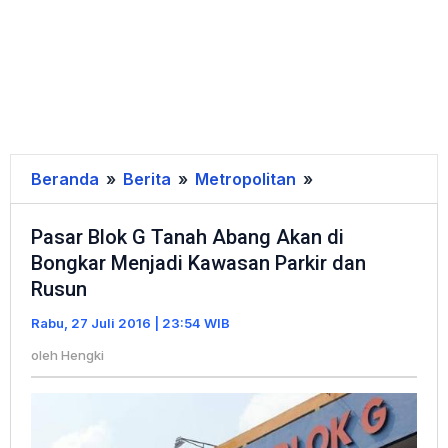
Beranda
»
Berita
»
Metropolitan
»
Pasar
Blok
Pasar Blok G Tanah Abang Akan di
G
Bongkar Menjadi Kawasan Parkir dan
Tanah
Rusun
Abang
Akan
Rabu, 27 Juli 2016 | 23:54 WIB
di
oleh
Hengki
Bongkar
Menjadi
Kawasan