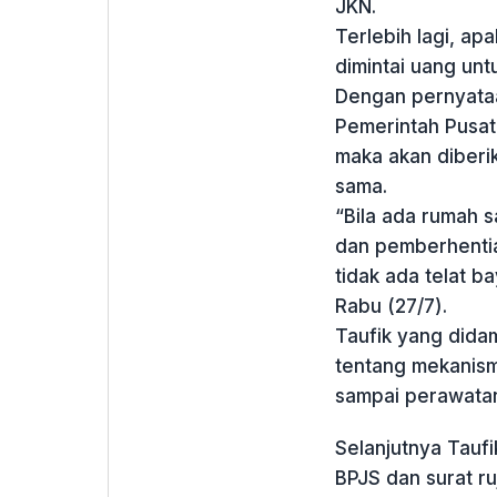
JKN.
Terlebih lagi, ap
dimintai uang unt
Dengan pernyataa
Pemerintah Pusat,
maka akan diberi
sama.
“Bila ada rumah sa
dan pemberhentia
tidak ada telat ba
Rabu (27/7).
Taufik yang dida
tentang mekanism
sampai perawatan 
Selanjutnya Taufi
BPJS dan surat ru