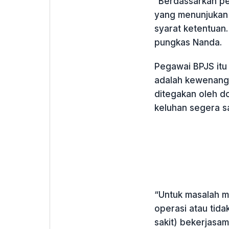
“Berdassarkan pe
yang menunjukan 
syarat ketentuan.
pungkas Nanda.
Pegawai BPJS it
adalah kewenanga
ditegakan oleh d
keluhan segera s
“Untuk masalah me
operasi atau tida
sakit) bekerjasa