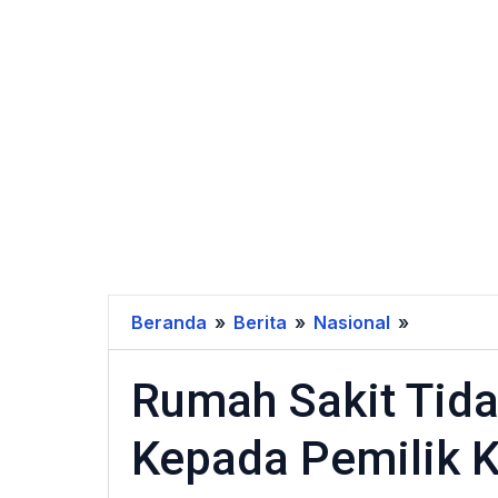
Beranda
»
Berita
»
Nasional
»
Rumah
Sakit
Rumah Sakit Tida
Tidak
Boleh
Kepada Pemilik 
Pungut
Biaya