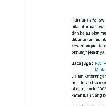
“Kita akan follow
bila informasinya 
dan kalau bisa me
dibenarkan memb
kewenangan, Kita 
oknum,” jelasny
Baca juga :
PWI P
Minta
Dalam keterangan
peraturan Permen
akan di jamin 10
ketentuan yang b