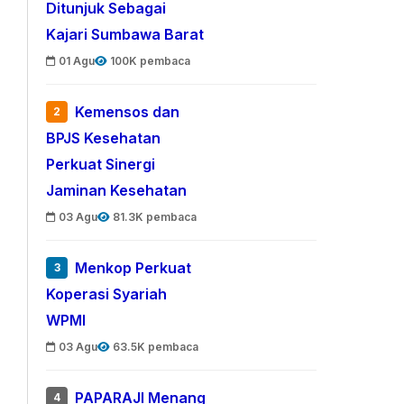
Ditunjuk Sebagai
Kajari Sumbawa Barat
01 Agu
100K pembaca
Kemensos dan
2
BPJS Kesehatan
Perkuat Sinergi
Jaminan Kesehatan
03 Agu
81.3K pembaca
Menkop Perkuat
3
Koperasi Syariah
WPMI
03 Agu
63.5K pembaca
PAPARAJI Menang
4