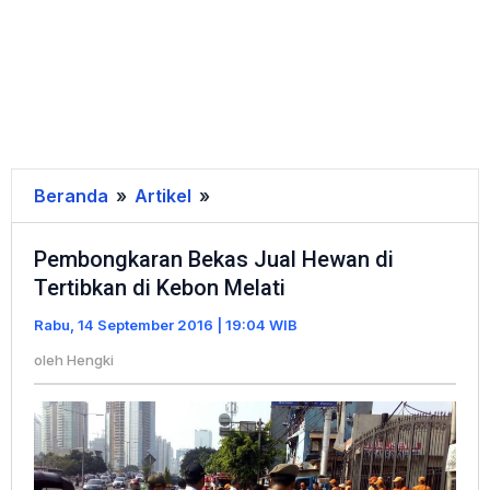
Beranda
»
Artikel
»
Pembongkaran
Bekas
Pembongkaran Bekas Jual Hewan di
Jual
Tertibkan di Kebon Melati
Hewan
di
Rabu, 14 September 2016 | 19:04 WIB
Tertibkan
oleh
Hengki
di
Kebon
Melati