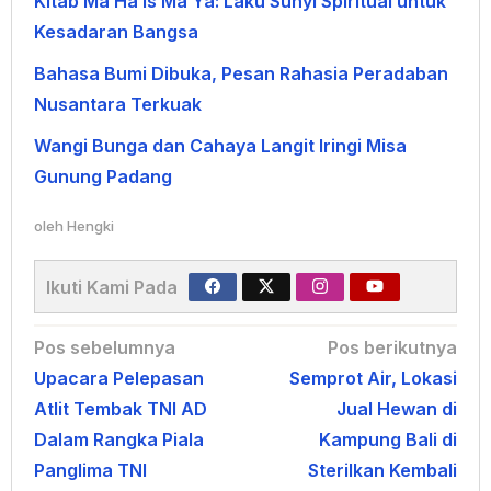
Kitab Ma Ha Is Ma Ya: Laku Sunyi Spiritual untuk
Kesadaran Bangsa
Bahasa Bumi Dibuka, Pesan Rahasia Peradaban
Nusantara Terkuak
Wangi Bunga dan Cahaya Langit Iringi Misa
Gunung Padang
oleh
Hengki
Ikuti Kami Pada
Navigasi
Pos sebelumnya
Pos berikutnya
Upacara Pelepasan
Semprot Air, Lokasi
pos
Atlit Tembak TNI AD
Jual Hewan di
Dalam Rangka Piala
Kampung Bali di
Panglima TNI
Sterilkan Kembali