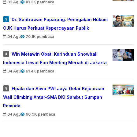
03 Agu
81.3K pembaca
Dr. Santrawan Paparang: Penegakan Hukum
3
OJK Harus Perkuat Kepercayaan Publik
04 Agu
70.1K pembaca
Win Metawin Obati Kerinduan Snowball
4
Indonesia Lewat Fan Meeting Meriah di Jakarta
04 Agu
61.4K pembaca
Elpala dan Siwo PWI Jaya Gelar Kejuaraan
5
Wall Climbing Antar-SMA DKI Sambut Sumpah
Pemuda
04 Agu
60.9K pembaca