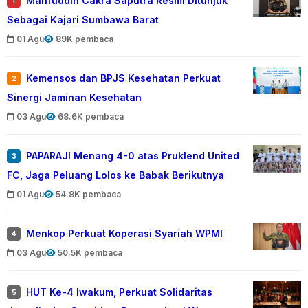
Mahfuddin Cakra Saputra Resmi Ditunjuk
1
Sebagai Kajari Sumbawa Barat
01 Agu
89K pembaca
Kemensos dan BPJS Kesehatan Perkuat
2
Sinergi Jaminan Kesehatan
03 Agu
68.6K pembaca
PAPARAJI Menang 4-0 atas Pruklend United
3
FC, Jaga Peluang Lolos ke Babak Berikutnya
01 Agu
54.8K pembaca
Menkop Perkuat Koperasi Syariah WPMI
4
03 Agu
50.5K pembaca
HUT Ke-4 Iwakum, Perkuat Solidaritas
5