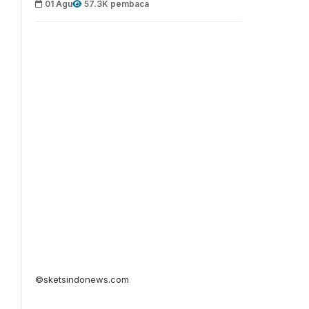
01 Agu
57.3K pembaca
©sketsindonews.com