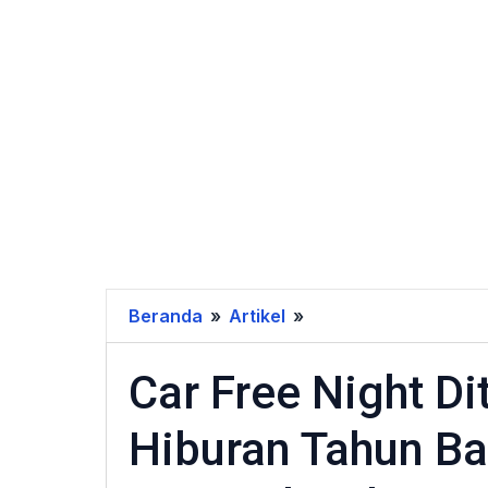
Beranda
»
Artikel
»
Car
Free
Car Free Night D
Night
Ditiadakan,
Hiburan Tahun Ba
Panggung
Hiburan