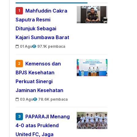
Mahfuddin Cakra
1
Saputra Resmi
Ditunjuk Sebagai
Kajari Sumbawa Barat
01 Agu
97.1K pembaca
Kemensos dan
2
BPJS Kesehatan
Perkuat Sinergi
Jaminan Kesehatan
03 Agu
78.6K pembaca
PAPARAJI Menang
3
4-0 atas Pruklend
United FC, Jaga