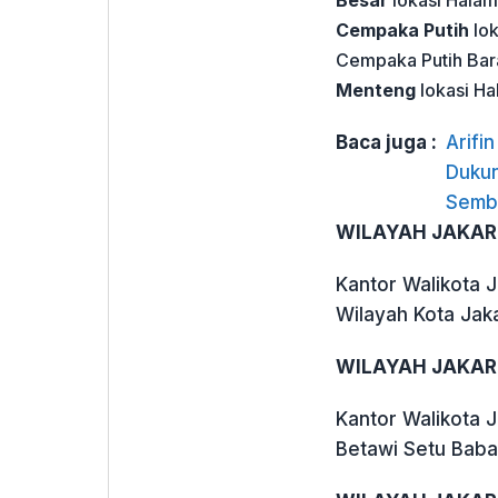
Besar
lokasi Hala
Cempaka Putih
lok
Cempaka Putih Bara
Menteng
lokasi Ha
Baca juga :
Arifi
Dukun
Semb
WILAYAH JAKAR
Kantor Walikota 
Wilayah Kota Jaka
WILAYAH JAKAR
Kantor Walikota 
Betawi Setu Baba