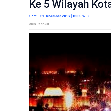
Ke 5 Wilayah Kot
Tahun
Baru
Sabtu, 31 Desember 2016 | 13:59 WIB
2017
Terkosentrasi
oleh
Redaksi
Ke
5
Wilayah
Kota