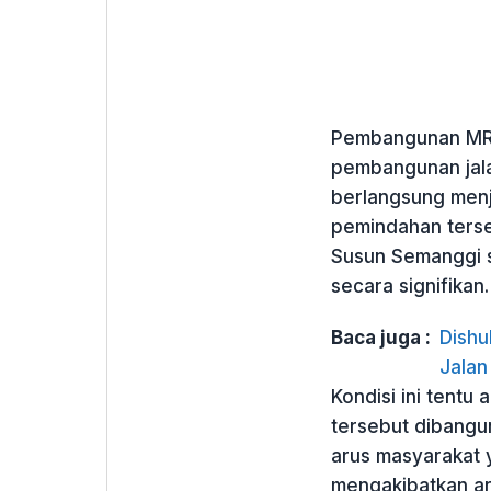
Pembangunan MRT 
pembangunan jal
berlangsung menj
pemindahan ters
Susun Semanggi s
secara signifikan.
Baca juga :
Dishu
Jalan
Kondisi ini tentu 
tersebut dibangu
arus masyarakat y
mengakibatkan arus