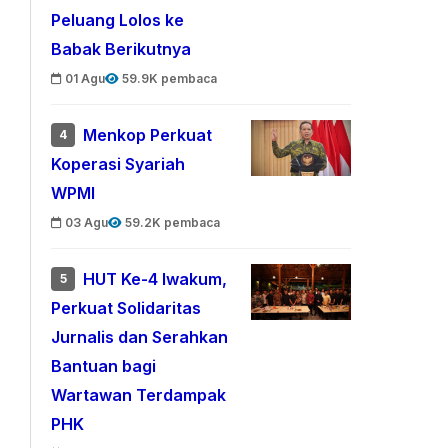
Peluang Lolos ke
Babak Berikutnya
01 Agu
59.9K pembaca
Menkop Perkuat
4
Koperasi Syariah
WPMI
03 Agu
59.2K pembaca
HUT Ke-4 Iwakum,
5
Perkuat Solidaritas
Jurnalis dan Serahkan
Bantuan bagi
Wartawan Terdampak
PHK