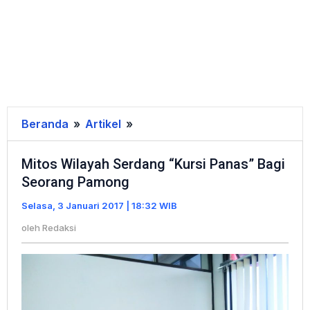
Beranda
»
Artikel
»
Mitos
Wilayah
Mitos Wilayah Serdang “Kursi Panas” Bagi
Serdang
Seorang Pamong
"Kursi
Panas"
Selasa, 3 Januari 2017 | 18:32 WIB
Bagi
oleh
Redaksi
Seorang
Pamong