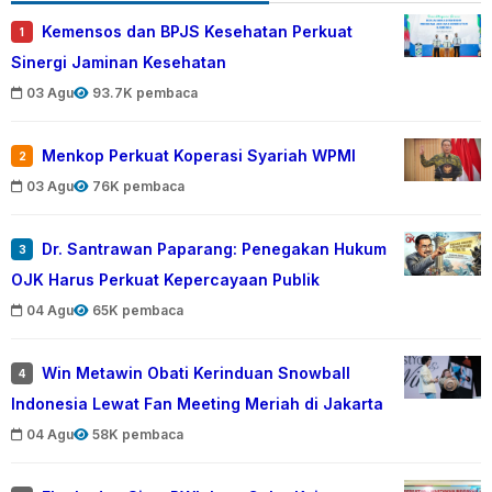
Kemensos dan BPJS Kesehatan Perkuat
1
Sinergi Jaminan Kesehatan
03 Agu
93.7K pembaca
Menkop Perkuat Koperasi Syariah WPMI
2
03 Agu
76K pembaca
Dr. Santrawan Paparang: Penegakan Hukum
3
OJK Harus Perkuat Kepercayaan Publik
04 Agu
65K pembaca
Win Metawin Obati Kerinduan Snowball
4
Indonesia Lewat Fan Meeting Meriah di Jakarta
04 Agu
58K pembaca