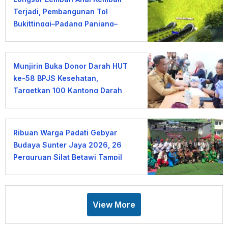
Terjadi, Pembangunan Tol
Bukittinggi–Padang Panjang–
Sicincin Dinilai Mendesak
Munjirin Buka Donor Darah HUT
ke-58 BPJS Kesehatan,
Targetkan 100 Kantong Darah
Ribuan Warga Padati Gebyar
Budaya Sunter Jaya 2026, 26
Perguruan Silat Betawi Tampil
Memukau
View More