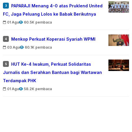
PAPARAJI Menang 4-0 atas Pruklend United
3
FC, Jaga Peluang Lolos ke Babak Berikutnya
01 Agu
60.5K pembaca
Menkop Perkuat Koperasi Syariah WPMI
4
03 Agu
60.1K pembaca
HUT Ke-4 Iwakum, Perkuat Solidaritas
5
Jurnalis dan Serahkan Bantuan bagi Wartawan
Terdampak PHK
01 Agu
58.2K pembaca