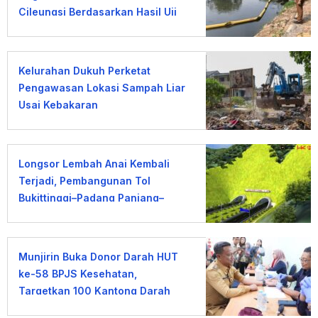
Cileungsi Berdasarkan Hasil Uji
Laboratorium
Kelurahan Dukuh Perketat
Pengawasan Lokasi Sampah Liar
Usai Kebakaran
Longsor Lembah Anai Kembali
Terjadi, Pembangunan Tol
Bukittinggi–Padang Panjang–
Sicincin Dinilai Mendesak
Munjirin Buka Donor Darah HUT
ke-58 BPJS Kesehatan,
Targetkan 100 Kantong Darah