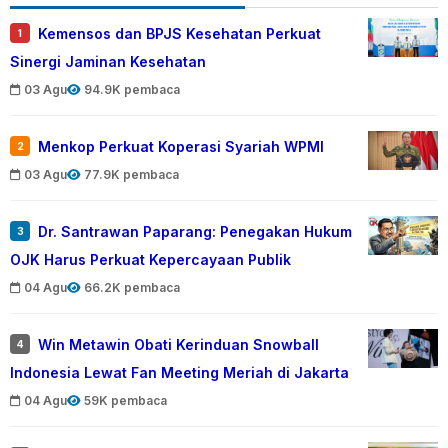
Kemensos dan BPJS Kesehatan Perkuat
1
Sinergi Jaminan Kesehatan
03 Agu
94.9K pembaca
Menkop Perkuat Koperasi Syariah WPMI
2
03 Agu
77.9K pembaca
Dr. Santrawan Paparang: Penegakan Hukum
3
OJK Harus Perkuat Kepercayaan Publik
04 Agu
66.2K pembaca
Win Metawin Obati Kerinduan Snowball
4
Indonesia Lewat Fan Meeting Meriah di Jakarta
04 Agu
59K pembaca