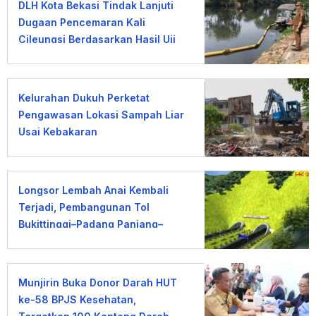
DLH Kota Bekasi Tindak Lanjuti
Dugaan Pencemaran Kali
Cileungsi Berdasarkan Hasil Uji
Laboratorium
Kelurahan Dukuh Perketat
Pengawasan Lokasi Sampah Liar
Usai Kebakaran
Longsor Lembah Anai Kembali
Terjadi, Pembangunan Tol
Bukittinggi–Padang Panjang–
Sicincin Dinilai Mendesak
Munjirin Buka Donor Darah HUT
ke-58 BPJS Kesehatan,