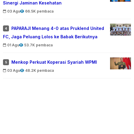
Sinergi Jaminan Kesehatan
03 Agu
66.5K pembaca
PAPARAJI Menang 4-0 atas Pruklend United
4
FC, Jaga Peluang Lolos ke Babak Berikutnya
01 Agu
53.7K pembaca
Menkop Perkuat Koperasi Syariah WPMI
5
03 Agu
48.2K pembaca