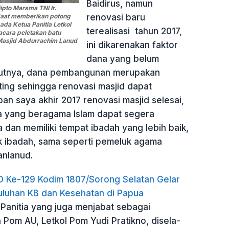
Baidirus, namun
pto Marsma TNI Ir.
aat memberikan potong
renovasi baru
da Ketua Panitia Letkol
terealisasi tahun 2017,
acara peletakan batu
asjid Abdurrachim Lanud
ini dikarenakan faktor
dana yang belum
rutnya, dana pembangunan merupakan
ting sehingga renovasi masjid dapat
apan saya akhir 2017 renovasi masjid selesai,
 yang beragama Islam dapat segera
an memiliki tempat ibadah yang lebih baik,
 ibadah, sama seperti pemeluk agama
anlanud.
Ke-129 Kodim 1807/Sorong Selatan Gelar
luhan KB dan Kesehatan di Papua
Panitia yang juga menjabat sebagai
Pom AU, Letkol Pom Yudi Pratikno, disela-