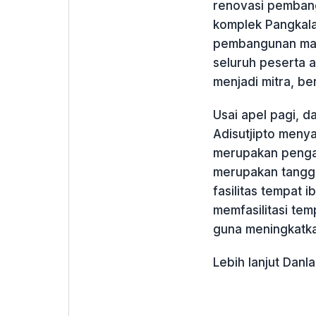
renovasi pembang
komplek Pangkala
pembangunan masj
seluruh peserta a
menjadi mitra, be
Usai apel pagi, 
Adisutjipto meny
merupakan penga
merupakan tangg
fasilitas tempat 
memfasilitasi tem
guna meningkatka
Lebih lanjut Danl