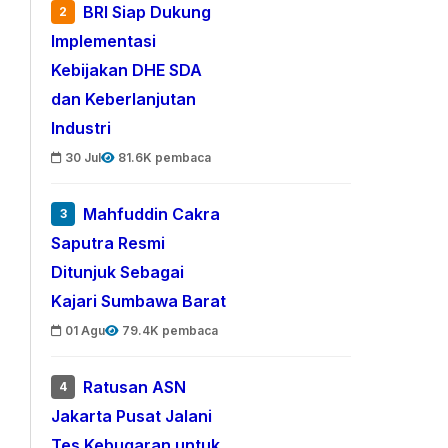
BRI Siap Dukung
2
Implementasi
Kebijakan DHE SDA
dan Keberlanjutan
Industri
30 Jul
81.6K pembaca
Mahfuddin Cakra
3
Saputra Resmi
Ditunjuk Sebagai
Kajari Sumbawa Barat
01 Agu
79.4K pembaca
Ratusan ASN
4
Jakarta Pusat Jalani
Tes Kebugaran untuk