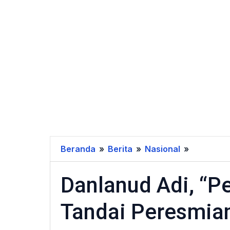
Beranda
»
Berita
»
Nasional
»
Danlanud
Adi,
Danlanud Adi, “P
"Peletak
Batu
Tandai Peresmian
Pertama
Tandai