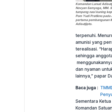
Komandan Lanud Adisutji
Novyan Samyoga, MM. S
tumpeng nasi kuning kepa
Pom Yudi Pratikno pada 
pertama pembangunan M
Adisutjipto.
terpenuhi. Menu
amunisi yang pen
terealisasi. “Har
sehingga anggota
menggunakannya d
dan nyaman untuk
lainnya,” papar D
Baca juga :
TMMD 
Penyu
Sementara Ketua 
Komandan Satuan 