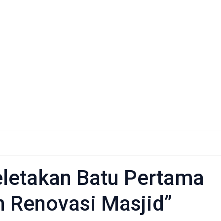
eletakan Batu Pertama
an
 Renovasi Masjid”