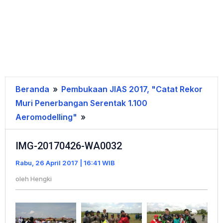
Beranda
»
Pembukaan JIAS 2017, "Catat Rekor
Muri Penerbangan Serentak 1.100
Aeromodelling"
»
IMG-
20170426-
IMG-20170426-WA0032
WA0032
Rabu, 26 April 2017 | 16:41 WIB
oleh
Hengki