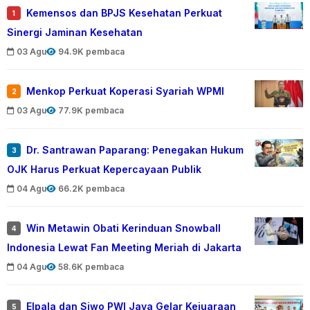
Kemensos dan BPJS Kesehatan Perkuat
1
Sinergi Jaminan Kesehatan
03 Agu
94.9K pembaca
Menkop Perkuat Koperasi Syariah WPMI
2
03 Agu
77.9K pembaca
Dr. Santrawan Paparang: Penegakan Hukum
3
OJK Harus Perkuat Kepercayaan Publik
04 Agu
66.2K pembaca
Win Metawin Obati Kerinduan Snowball
4
Indonesia Lewat Fan Meeting Meriah di Jakarta
04 Agu
58.6K pembaca
Elpala dan Siwo PWI Jaya Gelar Kejuaraan
5