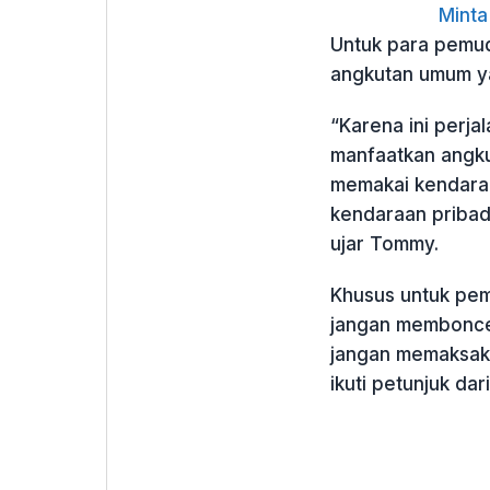
Minta
Untuk para pemu
angkutan umum ya
“Karena ini perja
manfaatkan angku
memakai kendaraa
kendaraan pribadi
ujar Tommy.
Khusus untuk pe
jangan membonceng
jangan memaksaka
ikuti petunjuk dar