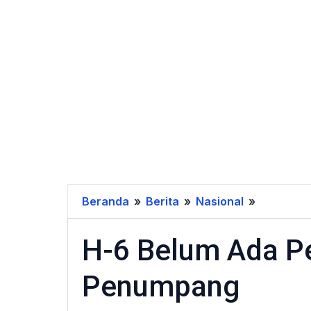
Beranda
»
Berita
»
Nasional
»
H-
6
H-6 Belum Ada P
Belum
Ada
Penumpang
Peningka
Jumlah