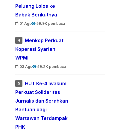
Peluang Lolos ke
Babak Berikutnya
01 Agu
59.9K pembaca
Menkop Perkuat
4
Koperasi Syariah
WPMI
03 Agu
59.2K pembaca
HUT Ke-4 Iwakum,
5
Perkuat Solidaritas
Jurnalis dan Serahkan
Bantuan bagi
Wartawan Terdampak
PHK