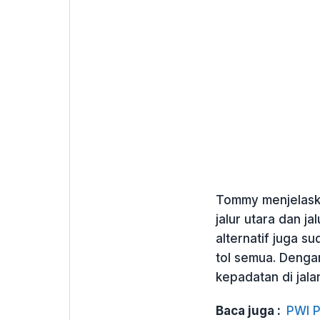
Tommy menjelask
jalur utara dan ja
alternatif juga s
tol semua. Denga
kepadatan di jala
Baca juga :
PWI P