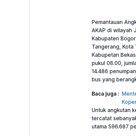
Pemantauan Angk
AKAP di wilayah 
Kabupaten Bogor,
Tangerang, Kota 
Kabupetan Bekasi
pukul 08.00, juml
14.486 penumpang
bus yang berangk
Baca juga :
Mente
Koper
Untuk angkutan ke
tercatat sebanya
utama 596.687 p