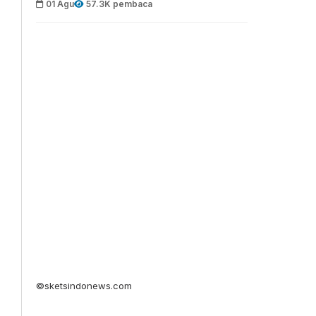
01 Agu
57.3K pembaca
©sketsindonews.com