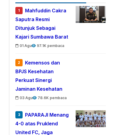
Mahfuddin Cakra
1
Saputra Resmi
Ditunjuk Sebagai
Kajari Sumbawa Barat
01 Agu
97.1K pembaca
Kemensos dan
2
BPJS Kesehatan
Perkuat Sinergi
Jaminan Kesehatan
03 Agu
78.6K pembaca
PAPARAJI Menang
3
4-0 atas Pruklend
United FC, Jaga